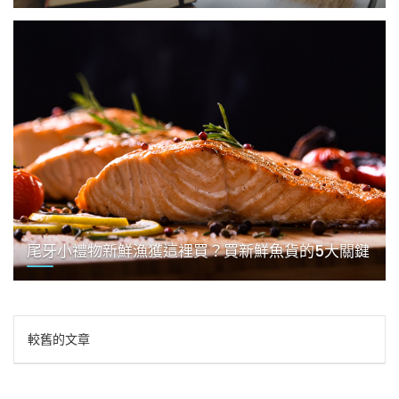
尾牙小禮物新鮮漁獲這裡買？買新鮮魚貨的5大關鍵
文
較舊的文章
章