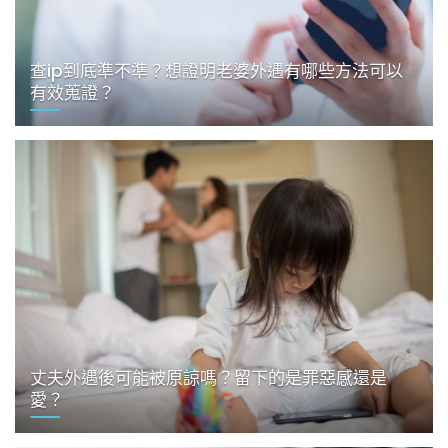
查ip到底準不準？想證明老婆外遇有哪些方法可以
有效蒐證？
丈夫外遇後可能被原諒嗎？留下的是罪惡感還是
愛？