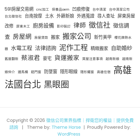
591房屋交易網
凹痕修復
cnc加工
保養品oem
台中清潔
台中清潔公司
台南按摩
土水
外籍新娘
外遇蒐證
尋人查址
屏東房屋
台北徵信社
徵信社
律師
廚房設備
徵信調
改修
屏東木工
影印裝訂
搬家公司
房屋網
查
搬家
新竹美甲
房屋貸款
櫻花牌熱水
泥作工程
水電工程
法律諮詢
自助婚紗
精緻搬家
器
蔡淑君
貨運搬家
豪宅
舊屋翻新
買屋注意事項
越南新娘
越南新
高雄
防墜窗
隱形眼線
娘仲介
通馬桶
鋁門窗
隱形鐵窗
高雄住宿
法國台北
黑眼圈
Copyright © 2026
徵信公司業界指標｜捍衛您的權益｜提供免費
諮詢
Theme by:
Theme Horse
Proudly Powered by:
WordPress