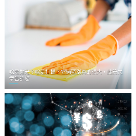
啥是拋光？啥是打蠟？它倆區別真的很大，此篇文
章告訴您