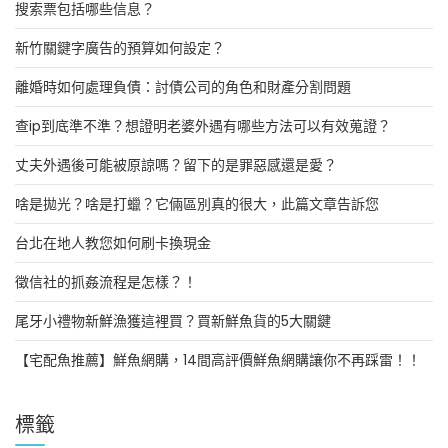
搜索票包括哪些信息？
新竹關鍵字廣告的預算如何設定？
離婚時如何處理負債：討債公司的角色和財產分割問題
查ip到底準不準？想證明老婆外遇有哪些方法可以有效蒐證？
丈夫外遇後可能被原諒嗎？留下的是罪惡感還是愛？
啥是拋光？啥是打蠟？它倆區別真的很大，此篇文章告訴您
台北在地人教您如何刷卡換現金
徵信社的抓姦流程是怎樣？！
尾牙小禮物新鮮漁獲這裡買？買新鮮魚貨的5大關鍵
【宅配魚推薦】鮮魚網購，14間高評價鮮魚網購讓你不再踩雷！！
標籤