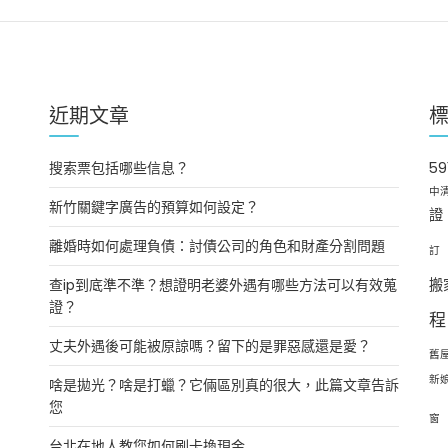
近期文章
搜索票包括哪些信息？
5
中
新竹關鍵字廣告的預算如何設定？
證
離婚時如何處理負債：討債公司的角色和財產分割問題
訂
查ip到底準不準？想證明老婆外遇有哪些方法可以有效蒐
搬
證？
程
丈夫外遇後可能被原諒嗎？留下的是罪惡感還是愛？
舊
新
啥是拋光？啥是打蠟？它倆區別真的很大，此篇文章告訴
您
窗
台北在地人教您如何刷卡換現金