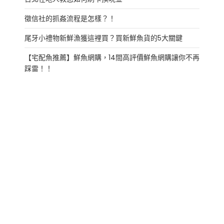
徵信社的抓姦流程是怎樣？！
尾牙小禮物新鮮漁獲這裡買？買新鮮魚貨的5大關鍵
【宅配魚推薦】鮮魚網購，14間高評價鮮魚網購讓你不再
踩雷！！