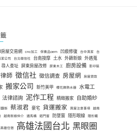
標籤
91房屋交易網
凹痕修復
cnc加工
保養品oem
台中清潔
台
台南按摩
土水
外籍新娘
外遇蒐
清潔公司
台北徵信社
廚房設備
尋人查址
屏東房屋改修
屏東木工
影印裝
徵信社
律師
房屋網
徵信調查
房屋貸款
搬家公司
水電工
家
新竹美甲
櫻花牌熱水器
泥作工程
法律諮詢
自助婚紗
精緻搬家
蔡淑君
貨運搬家
豪宅
屋翻新
買屋注意事項
越南
防墜窗
隱形眼線
娘
越南新娘仲介
通馬桶
鋁門窗
隱形鐵
高雄法國台北
黑眼圈
高雄住宿