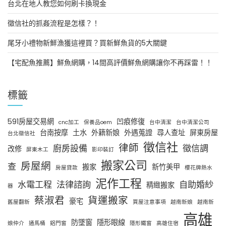
台北在地人教您如何刷卡換現金
徵信社的抓姦流程是怎樣？！
尾牙小禮物新鮮漁獲這裡買？買新鮮魚貨的5大關鍵
【宅配魚推薦】鮮魚網購，14間高評價鮮魚網購讓你不再踩雷！！
標籤
591房屋交易網
凹痕修復
cnc加工
保養品oem
台中清潔
台中清潔公司
台南按摩
土水
外籍新娘
外遇蒐證
尋人查址
屏東房屋
台北徵信社
徵信社
律師
廚房設備
徵信調
改修
屏東木工
影印裝訂
搬家公司
房屋網
查
搬家
新竹美甲
房屋貸款
櫻花牌熱水
泥作工程
水電工程
法律諮詢
自助婚紗
精緻搬家
器
蔡淑君
貨運搬家
豪宅
舊屋翻新
買屋注意事項
越南新娘
越南新
高雄
防墜窗
隱形眼線
娘仲介
通馬桶
鋁門窗
隱形鐵窗
高雄住宿