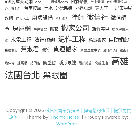
591房屋交易網
凹痕修復
cnc加工
保養品oem
台中清潔
台中清潔公司
台南按摩
土水
外籍新娘
外遇蒐證
尋人查址
屏東房屋
台北徵信社
徵信社
律師
廚房設備
徵信調
改修
屏東木工
影印裝訂
搬家公司
房屋網
查
搬家
新竹美甲
房屋貸款
櫻花牌熱水
泥作工程
水電工程
法律諮詢
自助婚紗
精緻搬家
器
蔡淑君
貨運搬家
豪宅
舊屋翻新
買屋注意事項
越南新娘
越南新
高雄
防墜窗
隱形眼線
娘仲介
通馬桶
鋁門窗
隱形鐵窗
高雄住宿
法國台北
黑眼圈
Copyright © 2026
徵信公司業界指標｜捍衛您的權益｜提供免費
諮詢
Theme by:
Theme Horse
Proudly Powered by:
WordPress