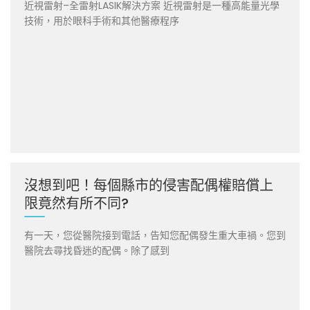
近視雷射–全雷射LASIK解決方案 近視雷射是一種高能量光學
技術，用於眼科手術和其他醫療程序
沒想到吧！每個縣市的侵害配偶權賠償上
限竟然有所不同?
有一天，您從醫院接到電話，告知您配偶發生重大車禍。您到
醫院去尋找昏迷的配偶。除了感到