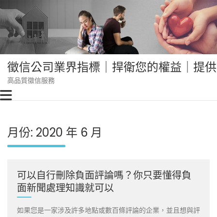
Skip
to
content
徵信公司業界指標｜捍衛您的權益｜提供
高品質徵信服務
月份:
2020 年 6 月
可以自行刪除負面評論嗎？你只要懂得負
面新聞處理知識就可以
如果您是一家涉及許多地點或數百條評論的企業，並且想與評