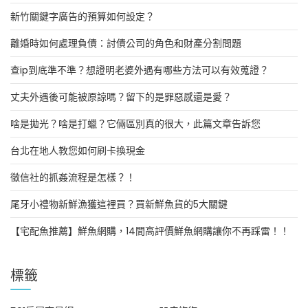
新竹關鍵字廣告的預算如何設定？
離婚時如何處理負債：討債公司的角色和財產分割問題
查ip到底準不準？想證明老婆外遇有哪些方法可以有效蒐證？
丈夫外遇後可能被原諒嗎？留下的是罪惡感還是愛？
啥是拋光？啥是打蠟？它倆區別真的很大，此篇文章告訴您
台北在地人教您如何刷卡換現金
徵信社的抓姦流程是怎樣？！
尾牙小禮物新鮮漁獲這裡買？買新鮮魚貨的5大關鍵
【宅配魚推薦】鮮魚網購，14間高評價鮮魚網購讓你不再踩雷！！
標籤