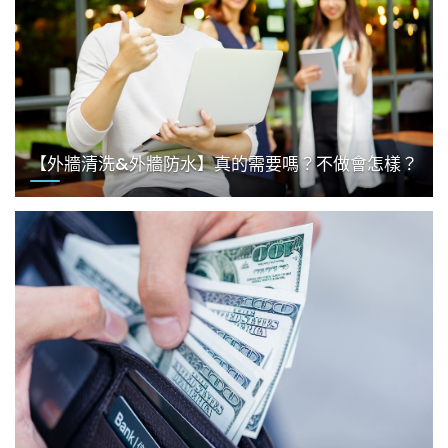
【外牆清洗&外牆防水】真的需要嗎？不做會怎樣？