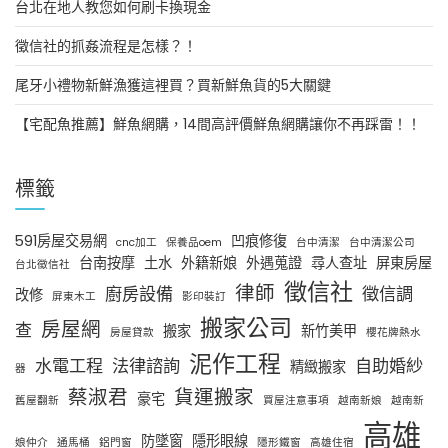
台北在地人教您如何刷卡換現金
徵信社的抓姦流程是怎樣？！
尾牙小禮物新鮮漁獲這裡買？買新鮮魚貨的5大關鍵
【宅配魚推薦】鮮魚網購，14間高評價鮮魚網購讓你不再踩雷！！
標籤
591房屋交易網
凹痕修復
cnc加工
保養品oem
台中清潔
台中清潔公司
台南按摩
土水
外籍新娘
外遇蒐證
尋人查址
屏東房屋
台北徵信社
徵信社
律師
廚房設備
徵信調
改修
屏東木工
影印裝訂
搬家公司
房屋網
查
搬家
新竹美甲
房屋貸款
櫻花牌熱水
泥作工程
水電工程
法律諮詢
自助婚紗
精緻搬家
器
蔡淑君
貨運搬家
豪宅
舊屋翻新
買屋注意事項
越南新娘
越南新
高雄
防墜窗
隱形眼線
娘仲介
通馬桶
鋁門窗
隱形鐵窗
高雄住宿