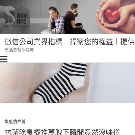
Skip
to
content
徵信公司業界指標｜捍衛您的權益｜提供
高品質徵信服務
機能襪推薦
抗菌除臭襪推薦脫下瞬間竟然沒味道