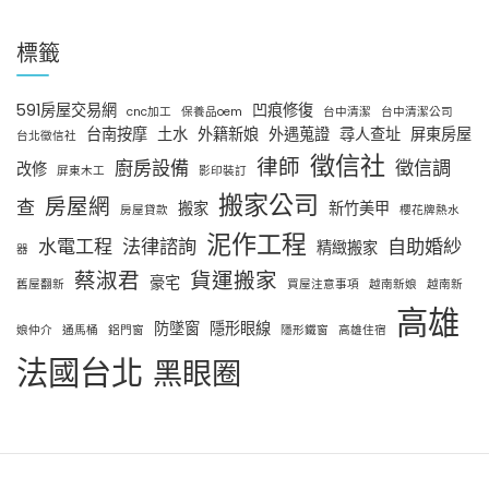
標籤
591房屋交易網
凹痕修復
cnc加工
保養品oem
台中清潔
台中清潔公司
台南按摩
土水
外籍新娘
外遇蒐證
尋人查址
屏東房屋
台北徵信社
徵信社
律師
廚房設備
徵信調
改修
屏東木工
影印裝訂
搬家公司
房屋網
查
搬家
新竹美甲
房屋貸款
櫻花牌熱水
泥作工程
水電工程
法律諮詢
自助婚紗
精緻搬家
器
蔡淑君
貨運搬家
豪宅
舊屋翻新
買屋注意事項
越南新娘
越南新
高雄
防墜窗
隱形眼線
娘仲介
通馬桶
鋁門窗
隱形鐵窗
高雄住宿
法國台北
黑眼圈