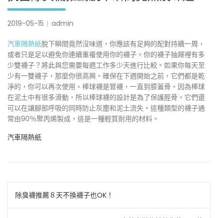
2019-05-15
admin
汽車隔熱紙
脫下瞬間竟然沒味道，你應該有足夠的配對持續一周，
或者只是足以避免你連續重複使用你的襪子。你的襪子抽屜裡有多
少雙襪子？將此與您需要每週工作多少天進行比較。如果你每天至
少有一雙襪子，那麼你很高興。確保在下週開始之前，它們都是乾
淨的，你可以再次使用。棒球襪是管襪，一直到膝蓋骨。因為棒球
在泥土中有很多滑動，所以棒球襪的設計是為了保護脛骨。它們還
可以在讓腳部呼吸的同時防止灰塵和泥土流失。這種類型的襪子通
常由90％聚丙烯製成，這是一種輕質耐用的材料。
汽車隔熱紙
文
除臭襪推薦８天不換襪子也OK！
章