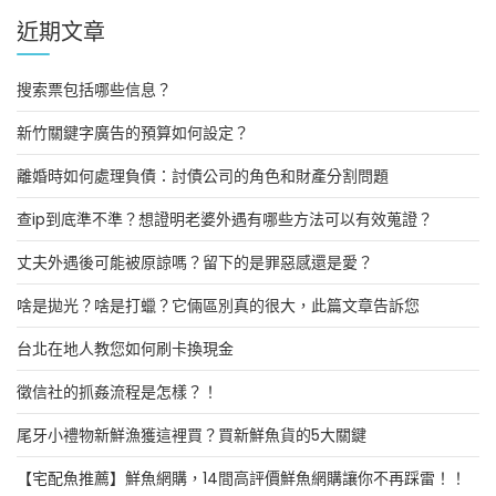
近期文章
搜索票包括哪些信息？
新竹關鍵字廣告的預算如何設定？
離婚時如何處理負債：討債公司的角色和財產分割問題
查ip到底準不準？想證明老婆外遇有哪些方法可以有效蒐證？
丈夫外遇後可能被原諒嗎？留下的是罪惡感還是愛？
啥是拋光？啥是打蠟？它倆區別真的很大，此篇文章告訴您
台北在地人教您如何刷卡換現金
徵信社的抓姦流程是怎樣？！
尾牙小禮物新鮮漁獲這裡買？買新鮮魚貨的5大關鍵
【宅配魚推薦】鮮魚網購，14間高評價鮮魚網購讓你不再踩雷！！