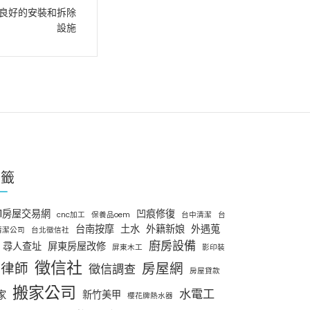
良好的安裝和拆除
設施
標籤
91房屋交易網
凹痕修復
cnc加工
保養品oem
台中清潔
台
台南按摩
土水
外籍新娘
外遇蒐
清潔公司
台北徵信社
廚房設備
尋人查址
屏東房屋改修
屏東木工
影印裝
徵信社
律師
房屋網
徵信調查
房屋貸款
搬家公司
水電工
家
新竹美甲
櫻花牌熱水器