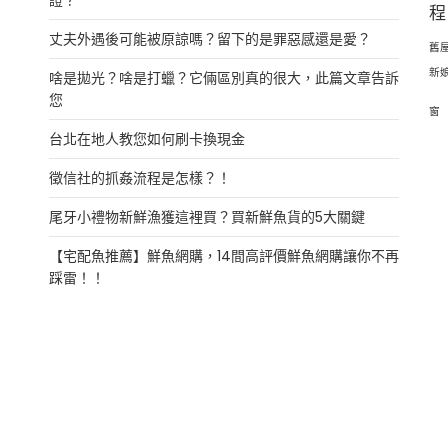
證？
程
丈夫外遇後可能被原諒嗎？留下的是罪惡感還是愛？
舊
新
啥是拋光？啥是打蠟？它倆區別真的很大，此篇文章告訴
您
窗
台北在地人教您如何刷卡換現金
徵信社的抓姦流程是怎樣？！
尾牙小禮物新鮮漁獲這裡買？買新鮮魚貨的5大關鍵
【宅配魚推薦】鮮魚網購，14間高評價鮮魚網購讓你不再
踩雷！！