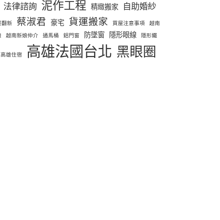
泥作工程
法律諮詢
自助婚紗
精緻搬家
蔡淑君
貨運搬家
豪宅
屋翻新
買屋注意事項
越南
防墜窗
隱形眼線
娘
越南新娘仲介
通馬桶
鋁門窗
隱形鐵
高雄法國台北
黑眼圈
高雄住宿