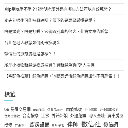
查ip到底準不準？想證明老婆外遇有哪些方法可以有效蒐證？
丈夫外遇後可能被原諒嗎？留下的是罪惡感還是愛？
啥是拋光？啥是打蠟？它倆區別真的很大，此篇文章告訴您
台北在地人教您如何刷卡換現金
徵信社的抓姦流程是怎樣？！
尾牙小禮物新鮮漁獲這裡買？買新鮮魚貨的5大關鍵
【宅配魚推薦】鮮魚網購，14間高評價鮮魚網購讓你不再踩雷！！
標籤
591房屋交易網
凹痕修復
cnc加工
保養品oem
台中清潔
台中清潔公司
台南按摩
土水
外籍新娘
外遇蒐證
尋人查址
屏東房屋
台北徵信社
徵信社
律師
廚房設備
徵信調
改修
屏東木工
影印裝訂