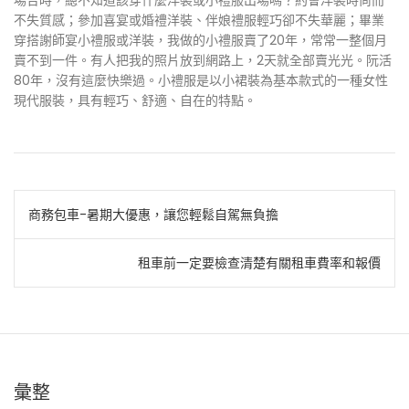
場合時，總不知道該穿什麼洋裝或小禮服出場嗎？約會洋裝時尚而
不失質感；參加喜宴或婚禮洋裝、伴娘禮服輕巧卻不失華麗；畢業
穿搭謝師宴小禮服或洋裝，我做的小禮服賣了20年，常常一整個月
賣不到一件。有人把我的照片放到網路上，2天就全部賣光光。阮活
80年，沒有這麼快樂過。小禮服是以小裙裝為基本款式的一種女性
現代服裝，具有輕巧、舒適、自在的特點。
文
商務包車-暑期大優惠，讓您輕鬆自駕無負擔
章
租車前一定要檢查清楚有關租車費率和報價
導
覽
彙整