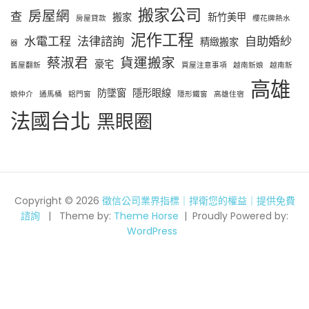
搬家公司
房屋網
查
搬家
新竹美甲
房屋貸款
櫻花牌熱水
泥作工程
水電工程
法律諮詢
自助婚紗
精緻搬家
器
蔡淑君
貨運搬家
豪宅
舊屋翻新
買屋注意事項
越南新娘
越南新
高雄
防墜窗
隱形眼線
娘仲介
通馬桶
鋁門窗
隱形鐵窗
高雄住宿
法國台北
黑眼圈
Copyright © 2026
徵信公司業界指標｜捍衛您的權益｜提供免費
諮詢
Theme by:
Theme Horse
Proudly Powered by:
WordPress