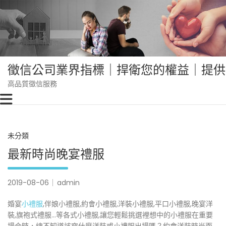
Skip
to
content
徵信公司業界指標｜捍衛您的權益｜提供
高品質徵信服務
未分類
最新時尚晚宴禮服
2019-08-06
admin
婚宴
小禮服
,伴娘小禮服,約會小禮服,洋裝小禮服,平口小禮服,晚宴洋
裝,旗袍式禮服…等各式小禮服,讓您輕鬆挑選裡想中的小禮服在重要