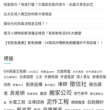
啥是拋光？啥是打蠟？它倆區別真的很大，此篇文章告訴您
台北在地人教您如何刷卡換現金
徵信社的抓姦流程是怎樣？！
尾牙小禮物新鮮漁獲這裡買？買新鮮魚貨的5大關鍵
【宅配魚推薦】鮮魚網購，14間高評價鮮魚網購讓你不再踩雷！！
標籤
591房屋交易網
凹痕修復
cnc加工
保養品oem
台中清潔
台中清潔公司
台南按摩
土水
外籍新娘
外遇蒐證
尋人查址
屏東房屋
台北徵信社
徵信社
律師
廚房設備
徵信調
改修
屏東木工
影印裝訂
搬家公司
房屋網
查
搬家
新竹美甲
房屋貸款
櫻花牌熱水
泥作工程
水電工程
法律諮詢
自助婚紗
精緻搬家
器
蔡淑君
貨運搬家