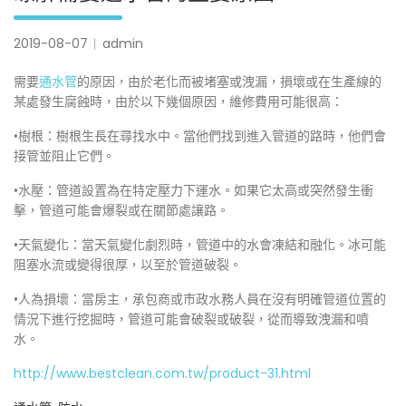
2019-08-07
admin
需要
通水管
的原因，由於老化而被堵塞或洩漏，損壞或在生產線的
某處發生腐蝕時，由於以下幾個原因，維修費用可能很高：
•樹根：樹根生長在尋找水中。當他們找到進入管道的路時，他們會
接管並阻止它們。
•水壓：管道設置為在特定壓力下運水。如果它太高或突然發生衝
擊，管道可能會爆裂或在關節處讓路。
•天氣變化：當天氣變化劇烈時，管道中的水會凍結和融化。冰可能
阻塞水流或變得很厚，以至於管道破裂。
•人為損壞：當房主，承包商或市政水務人員在沒有明確管道位置的
情況下進行挖掘時，管道可能會破裂或破裂，從而導致洩漏和噴
水。
http://www.bestclean.com.tw/product-31.html