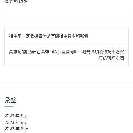
通水管
,
防水
文
租車前一定要檢查清楚有關租車費率和報價
章
高雄寵物民宿-在高雄市區浪漫愛河畔、觀光碼頭及傳統小吃雲
導
集的鹽埕商圈
覽
彙整
2023 年 9 月
2023 年 8 月
2023 年 6 月