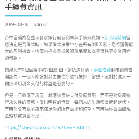
手續費資訊
2019-08-16
admin
台中當舖為您整理各家銀行最新利率與手續費資訊 –
新北借錢網
當
您決定是否借款時，如果借款決策中存在所有3個因素，您將獲得最
大的盈利機會。這僅包括商業或投資房地產和商業債務等商業用途
的借款。
如果您有3個因素中的2個或1個，請快速付清。
票貼借錢
財務顧問普
遍認為，一個人應該對其主要住所進行抵押。當然，這對於進入一
個無法用現金支付的房屋是必要的。
但是一旦收購了房屋，就應該盡快支付房屋費用，而不是對房產進
行永久性的債務。做出明智的借貸：每個人的生活都會起起伏伏，
有時你會有很多錢來滿足你的所有需求和慾望，有時候你會面臨現
金短缺或資金不足。
https://checkloan.com.tw/free-19.html