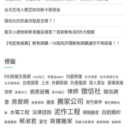
台北在地人教您如何刷卡換現金
徵信社的抓姦流程是怎樣？！
尾牙小禮物新鮮漁獲這裡買？買新鮮魚貨的5大關鍵
【宅配魚推薦】鮮魚網購，14間高評價鮮魚網購讓你不再踩雷！！
標籤
591房屋交易網
凹痕修復
cnc加工
保養品oem
台中清潔
台中清潔公司
台南按摩
土水
外籍新娘
外遇蒐證
尋人查址
屏東房屋
台北徵信社
徵信社
律師
廚房設備
徵信調
改修
屏東木工
影印裝訂
搬家公司
房屋網
查
搬家
新竹美甲
房屋貸款
櫻花牌熱水
泥作工程
水電工程
法律諮詢
自助婚紗
精緻搬家
器
蔡淑君
貨運搬家
豪宅
舊屋翻新
買屋注意事項
越南新娘
越南新