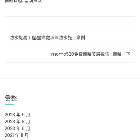
借錢管道
,
當舖貸款
文
防水捉漏工程,璧癌處理與防水施工案例
章
momo520免費體驗美眉視訊 | 體驗一下‎
導
覽
彙整
2023 年 9 月
2023 年 8 月
2023 年 6 月
2021 年 11 月