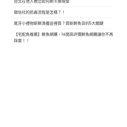
台北在地人教您如何刷卡換現金
徵信社的抓姦流程是怎樣？！
尾牙小禮物新鮮漁獲這裡買？買新鮮魚貨的5大關鍵
【宅配魚推薦】鮮魚網購，14間高評價鮮魚網購讓你不再
踩雷！！