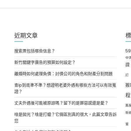
近期文章
搜索票包括哪些信息？
5
中
新竹關鍵字廣告的預算如何設定？
證
離婚時如何處理負債：討債公司的角色和財產分割問題
訂
查ip到底準不準？想證明老婆外遇有哪些方法可以有效蒐
搬
證？
程
丈夫外遇後可能被原諒嗎？留下的是罪惡感還是愛？
舊
新
啥是拋光？啥是打蠟？它倆區別真的很大，此篇文章告訴
您
窗