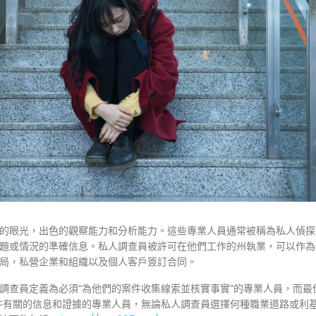
的眼光，出色的觀察能力和分析能力。這些專業人員通常被稱為私人偵探
題或情況的準確信息。私人調查員被許可在他們工作的州執業，可以作為
局，私營企業和組織以及個人客戶簽訂合同。
調查員定義為必須“為他們的案件收集線索並核實事實”的專業人員，而
件有關的信息和證據的專業人員，無論私人調查員選擇何種職業道路或利