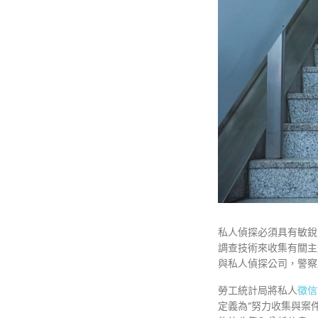
私人偵探必須具有敏銳
調查技術來收集有關主
與私人偵探公司，警察
勞工統計局將私人
徵信
定義為“努力收集與案