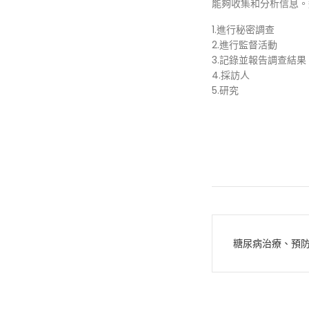
能夠收集和分析信息
1.進行秘密調查
2.進行監督活動
3.記錄並報告調查結果
4.採訪人
5.研究
文
糖尿病治療、預
章
導