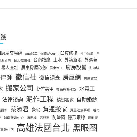
標籤
91房屋交易網
凹痕修復
cnc加工
保養品oem
台中清潔
台
台南按摩
土水
外籍新娘
外遇蒐
清潔公司
台北徵信社
廚房設備
尋人查址
屏東房屋改修
屏東木工
影印裝
徵信社
律師
房屋網
徵信調查
房屋貸款
搬家公司
水電工
家
新竹美甲
櫻花牌熱水器
泥作工程
法律諮詢
自助婚紗
精緻搬家
蔡淑君
貨運搬家
豪宅
屋翻新
買屋注意事項
越南
防墜窗
隱形眼線
娘
越南新娘仲介
通馬桶
鋁門窗
隱形鐵
高雄法國台北
黑眼圈
高雄住宿