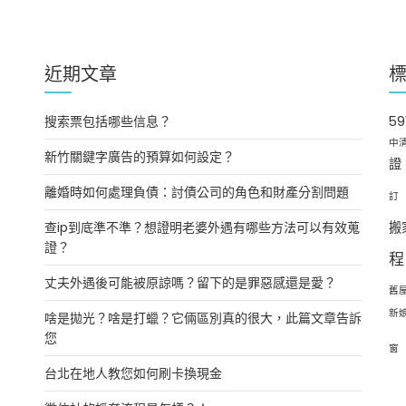
近期文章
搜索票包括哪些信息？
5
中
新竹關鍵字廣告的預算如何設定？
證
離婚時如何處理負債：討債公司的角色和財產分割問題
訂
查ip到底準不準？想證明老婆外遇有哪些方法可以有效蒐
搬
證？
程
丈夫外遇後可能被原諒嗎？留下的是罪惡感還是愛？
舊
新
啥是拋光？啥是打蠟？它倆區別真的很大，此篇文章告訴
您
窗
台北在地人教您如何刷卡換現金