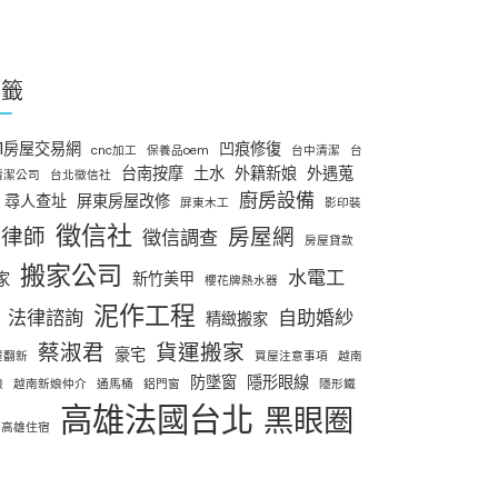
標籤
91房屋交易網
凹痕修復
cnc加工
保養品oem
台中清潔
台
台南按摩
土水
外籍新娘
外遇蒐
清潔公司
台北徵信社
廚房設備
尋人查址
屏東房屋改修
屏東木工
影印裝
徵信社
律師
房屋網
徵信調查
房屋貸款
搬家公司
水電工
家
新竹美甲
櫻花牌熱水器
泥作工程
法律諮詢
自助婚紗
精緻搬家
蔡淑君
貨運搬家
豪宅
屋翻新
買屋注意事項
越南
防墜窗
隱形眼線
娘
越南新娘仲介
通馬桶
鋁門窗
隱形鐵
高雄法國台北
黑眼圈
高雄住宿