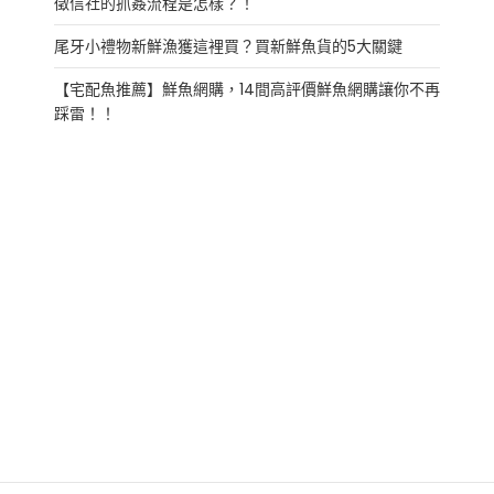
徵信社的抓姦流程是怎樣？！
尾牙小禮物新鮮漁獲這裡買？買新鮮魚貨的5大關鍵
【宅配魚推薦】鮮魚網購，14間高評價鮮魚網購讓你不再
踩雷！！