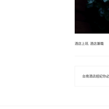
酒店上班
,
酒店兼職
文
台南酒店經紀你
章
導
覽