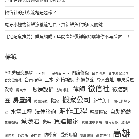
台北在地人教您如何刷卡換現金
徵信社的抓姦流程是怎樣？！
尾牙小禮物新鮮漁獲這裡買？買新鮮魚貨的5大關鍵
【宅配魚推薦】鮮魚網購，14間高評價鮮魚網購讓你不再踩雷！！
標籤
591房屋交易網
凹痕修復
cnc加工
保養品oem
台中清潔
台中清潔公司
台南按摩
土水
外籍新娘
外遇蒐證
尋人查址
屏東房屋
台北徵信社
徵信社
律師
廚房設備
徵信調
改修
屏東木工
影印裝訂
搬家公司
房屋網
查
搬家
新竹美甲
房屋貸款
櫻花牌熱水
泥作工程
水電工程
法律諮詢
自助婚紗
精緻搬家
器
蔡淑君
貨運搬家
豪宅
舊屋翻新
買屋注意事項
越南新娘
越南新
高雄
防墜窗
隱形眼線
娘仲介
通馬桶
鋁門窗
隱形鐵窗
高雄住宿