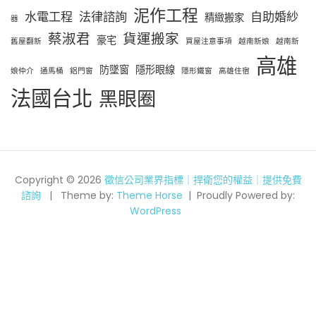
泥作工程
水電工程
法律諮詢
自助婚紗
精緻搬家
器
蔡淑君
貨運搬家
豪宅
舊屋翻新
買屋注意事項
越南新娘
越南新
高雄
防墜窗
隱形眼線
娘仲介
通馬桶
鋁門窗
隱形鐵窗
高雄住宿
法國台北
黑眼圈
Copyright © 2026
徵信公司業界指標｜捍衛您的權益｜提供免費
諮詢
Theme by:
Theme Horse
Proudly Powered by:
WordPress