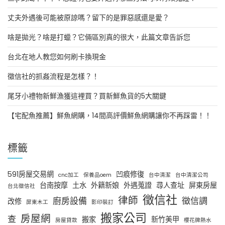
丈夫外遇後可能被原諒嗎？留下的是罪惡感還是愛？
啥是拋光？啥是打蠟？它倆區別真的很大，此篇文章告訴您
台北在地人教您如何刷卡換現金
徵信社的抓姦流程是怎樣？！
尾牙小禮物新鮮漁獲這裡買？買新鮮魚貨的5大關鍵
【宅配魚推薦】鮮魚網購，14間高評價鮮魚網購讓你不再踩雷！！
標籤
591房屋交易網
凹痕修復
cnc加工
保養品oem
台中清潔
台中清潔公司
台南按摩
土水
外籍新娘
外遇蒐證
尋人查址
屏東房屋
台北徵信社
徵信社
律師
廚房設備
徵信調
改修
屏東木工
影印裝訂
搬家公司
房屋網
查
搬家
新竹美甲
房屋貸款
櫻花牌熱水