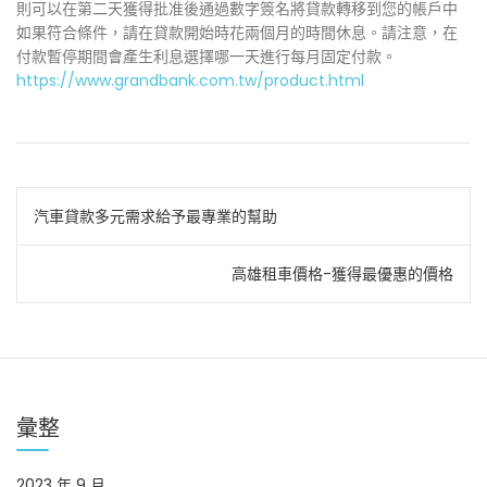
則可以在第二天獲得批准後通過數字簽名將貸款轉移到您的帳戶中
如果符合條件，請在貸款開始時花兩個月的時間休息。請注意，在
付款暫停期間會產生利息選擇哪一天進行每月固定付款。
https://www.grandbank.com.tw/product.html
文
汽車貸款多元需求給予最專業的幫助
章
高雄租車價格-獲得最優惠的價格
導
覽
彙整
2023 年 9 月