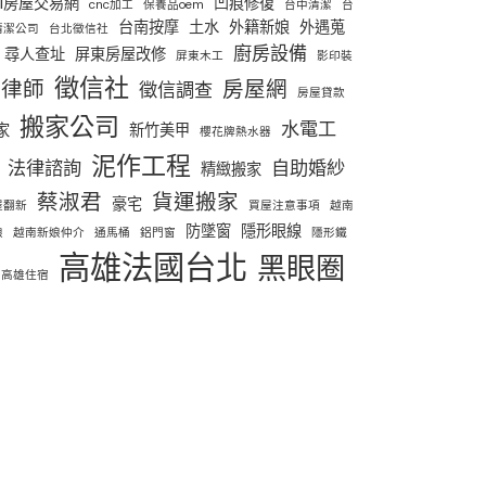
91房屋交易網
凹痕修復
cnc加工
保養品oem
台中清潔
台
台南按摩
土水
外籍新娘
外遇蒐
清潔公司
台北徵信社
廚房設備
尋人查址
屏東房屋改修
屏東木工
影印裝
徵信社
律師
房屋網
徵信調查
房屋貸款
搬家公司
水電工
家
新竹美甲
櫻花牌熱水器
泥作工程
法律諮詢
自助婚紗
精緻搬家
蔡淑君
貨運搬家
豪宅
屋翻新
買屋注意事項
越南
防墜窗
隱形眼線
娘
越南新娘仲介
通馬桶
鋁門窗
隱形鐵
高雄法國台北
黑眼圈
高雄住宿