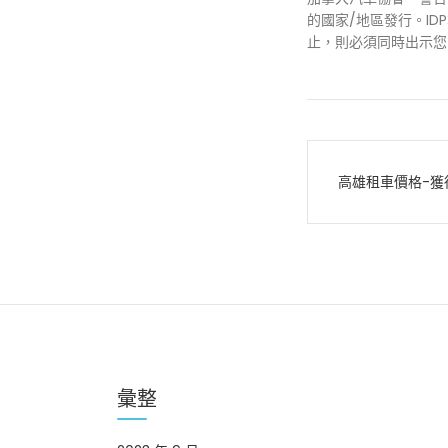
的國家/地區發行。I
止，則必須同時出示您
文
高雄租車價格-獲
章
導
覽
彙整