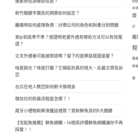
搜索票包括哪些信息？
5
中
新竹關鍵字廣告的預算如何設定？
證
離婚時如何處理負債：討債公司的角色和財產分割問題
訂
查ip到底準不準？想證明老婆外遇有哪些方法可以有效蒐
搬
證？
程
丈夫外遇後可能被原諒嗎？留下的是罪惡感還是愛？
舊
新
啥是拋光？啥是打蠟？它倆區別真的很大，此篇文章告訴
您
窗
台北在地人教您如何刷卡換現金
徵信社的抓姦流程是怎樣？！
尾牙小禮物新鮮漁獲這裡買？買新鮮魚貨的5大關鍵
【宅配魚推薦】鮮魚網購，14間高評價鮮魚網購讓你不再
踩雷！！