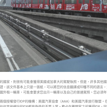
的國家，則很有可能會獲得美國或加拿大的駕駛執照。但是，許多其他國
證，該文件基本上只是一張紙，可以將您的信息翻譯成10種不同的語言，並
國外租一輛車，可能會要求您出示一輛車以及自己的普通駕照。您必須年滿1
兩個授權發行IDP的機構：美國汽車協會（AAA）和美國汽車旅行聯盟。
任何其他網站的IDP都是偽造的不要上當。務必在離開家之前獲得IDP，因