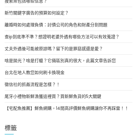
搜索票包括哪些信息？
新竹關鍵字廣告的預算如何設定？
離婚時如何處理負債：討債公司的角色和財產分割問題
查ip到底準不準？想證明老婆外遇有哪些方法可以有效蒐證？
丈夫外遇後可能被原諒嗎？留下的是罪惡感還是愛？
啥是拋光？啥是打蠟？它倆區別真的很大，此篇文章告訴您
台北在地人教您如何刷卡換現金
徵信社的抓姦流程是怎樣？！
尾牙小禮物新鮮漁獲這裡買？買新鮮魚貨的5大關鍵
【宅配魚推薦】鮮魚網購，14間高評價鮮魚網購讓你不再踩雷！！
標籤