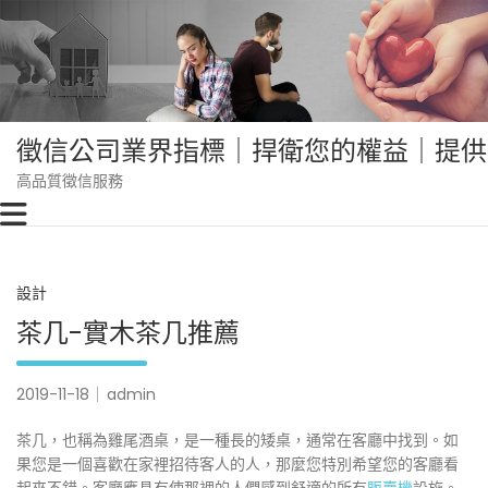
Skip
to
content
徵信公司業界指標｜捍衛您的權益｜提供
高品質徵信服務
設計
茶几-實木茶几推薦
2019-11-18
admin
茶几，也稱為雞尾酒桌，是一種長的矮桌，通常在客廳中找到。如
果您是一個喜歡在家裡招待客人的人，那麼您特別希望您的客廳看