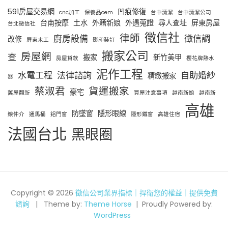
591房屋交易網
凹痕修復
cnc加工
保養品oem
台中清潔
台中清潔公司
台南按摩
土水
外籍新娘
外遇蒐證
尋人查址
屏東房屋
台北徵信社
徵信社
律師
廚房設備
徵信調
改修
屏東木工
影印裝訂
搬家公司
房屋網
查
搬家
新竹美甲
房屋貸款
櫻花牌熱水
泥作工程
水電工程
法律諮詢
自助婚紗
精緻搬家
器
蔡淑君
貨運搬家
豪宅
舊屋翻新
買屋注意事項
越南新娘
越南新
高雄
防墜窗
隱形眼線
娘仲介
通馬桶
鋁門窗
隱形鐵窗
高雄住宿
法國台北
黑眼圈
Copyright © 2026
徵信公司業界指標｜捍衛您的權益｜提供免費
諮詢
Theme by:
Theme Horse
Proudly Powered by:
WordPress