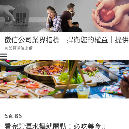
Skip
to
content
徵信公司業界指標｜捍衛您的權益｜提供
高品質徵信服務
飲食
,
餐飲
看完碧潭水舞就開動！必吃美食!!