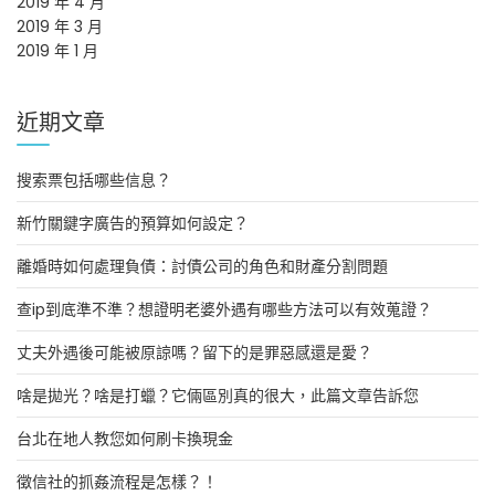
2019 年 4 月
2019 年 3 月
2019 年 1 月
近期文章
搜索票包括哪些信息？
新竹關鍵字廣告的預算如何設定？
離婚時如何處理負債：討債公司的角色和財產分割問題
查ip到底準不準？想證明老婆外遇有哪些方法可以有效蒐證？
丈夫外遇後可能被原諒嗎？留下的是罪惡感還是愛？
啥是拋光？啥是打蠟？它倆區別真的很大，此篇文章告訴您
台北在地人教您如何刷卡換現金
徵信社的抓姦流程是怎樣？！