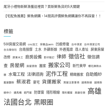
尾牙小禮物新鮮漁獲這裡買？買新鮮魚貨的5大關鍵
【宅配魚推薦】鮮魚網購，14間高評價鮮魚網購讓你不再踩雷！！
標籤
591房屋交易網
凹痕修復
cnc加工
保養品oem
台中清潔
台中清潔公司
台南按摩
土水
外籍新娘
外遇蒐證
尋人查址
屏東房屋
台北徵信社
徵信社
律師
廚房設備
徵信調
改修
屏東木工
影印裝訂
搬家公司
房屋網
查
搬家
新竹美甲
房屋貸款
櫻花牌熱水
泥作工程
水電工程
法律諮詢
自助婚紗
精緻搬家
器
蔡淑君
貨運搬家
豪宅
舊屋翻新
買屋注意事項
越南新娘
越南新
高雄
防墜窗
隱形眼線
娘仲介
通馬桶
鋁門窗
隱形鐵窗
高雄住宿
法國台北
黑眼圈