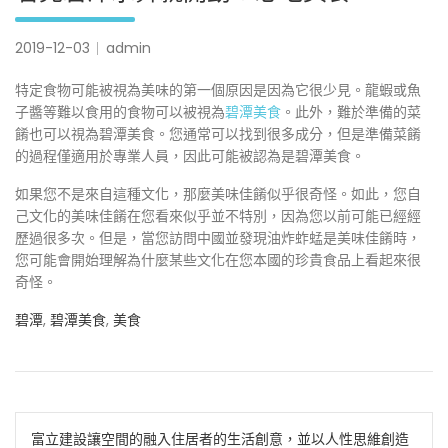
2019-12-03
admin
特定食物可能被視為美味的第一個原因是因為它很少見。龍蝦或魚
子醬等難以食用的食物可以被視為
碧潭美食
。此外，難於準備的菜
餚也可以視為碧潭美食。您通常可以找到很多成分，但是準備菜餚
的過程僅適用於專業人員，因此可能被認為是碧潭美食。
如果您不是來自這種文化，那麼美味佳餚似乎很奇怪。如此，您自
己文化的美味佳餚在您看來似乎並不特別，因為您以前可能已經經
歷過很多次。但是，當您訪問中國並發現油炸蚱蜢是美味佳餚時，
您可能會開始理解為什麼某些文化在您本國的珍貴食品上看起來很
奇怪。
碧潭
,
碧潭美食
,
美食
文
富立建設讓空間的融入住居者的生活創意，並以人性思維創造