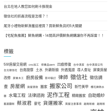
台北在地人教您如何刷卡換現金
徵信社的抓姦流程是怎樣？！
尾牙小禮物新鮮漁獲這裡買？買新鮮魚貨的5大關鍵
【宅配魚推薦】鮮魚網購，14間高評價鮮魚網購讓你不再踩雷！！
標籤
591房屋交易網
凹痕修復
cnc加工
保養品oem
台中清潔
台中清潔公司
台南按摩
土水
外籍新娘
外遇蒐證
尋人查址
屏東房屋
台北徵信社
徵信社
律師
廚房設備
徵信調
改修
屏東木工
影印裝訂
搬家公司
房屋網
查
搬家
新竹美甲
房屋貸款
櫻花牌熱水
泥作工程
水電工程
法律諮詢
自助婚紗
精緻搬家
器
蔡淑君
貨運搬家
豪宅
舊屋翻新
買屋注意事項
越南新娘
越南新