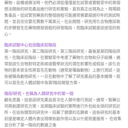
藥物，設備或療法時，他們必須從僅僅是在試管或實驗室中的某個
想法開始的研究產品進行研究和實驗，直到真正出現為止。現場銷
售毒品。從試管到藥房的整個過程可能通常需要超過10年的測試時
間，並且往往要花費數千萬美元。在此期間，研究用化合物應採取
的步驟發生在藥物開發過程的研發階段，而臨床試驗是該途徑的核
心。
臨床試驗中心包括臨床前階段
第一階段研究，第二階段研究，第三階段研究，最後是第四階段研
究。在臨床前階段，在實驗室中考慮了藥物化合物和分子結構，通
常就該化合物對特定疾病或醫學狀況的潛在影響形成假設。該化合
物的基本安全性將首先在動物（通常是囓齒動物）上進行測試。這
些被稱為動物研究。一旦在動物中了解了研究產品的基本機理，就
可以首先在人體試驗中為第1階段開發方案。
階段1研究，也稱為人類研究中的第一個
顧名思義，這是該研究產品首次在人類中進行測試。通常，製藥公
司將創建研究方案，並將臨床試驗的實際進行外包給全球的研究診
所。在這些類型的研究中，招募了健康的志願者，這些研究的基本
前提是確定人體內會出現哪些副作用以及以什麼劑量服用。 在收集
並分析了第一階段的數據之後