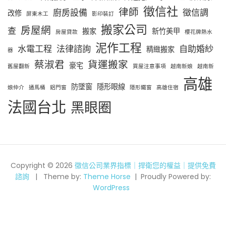
徵信社
律師
廚房設備
徵信調
改修
屏東木工
影印裝訂
搬家公司
房屋網
查
搬家
新竹美甲
房屋貸款
櫻花牌熱水
泥作工程
水電工程
法律諮詢
自助婚紗
精緻搬家
器
蔡淑君
貨運搬家
豪宅
舊屋翻新
買屋注意事項
越南新娘
越南新
高雄
防墜窗
隱形眼線
娘仲介
通馬桶
鋁門窗
隱形鐵窗
高雄住宿
法國台北
黑眼圈
Copyright © 2026
徵信公司業界指標｜捍衛您的權益｜提供免費
諮詢
Theme by:
Theme Horse
Proudly Powered by:
WordPress