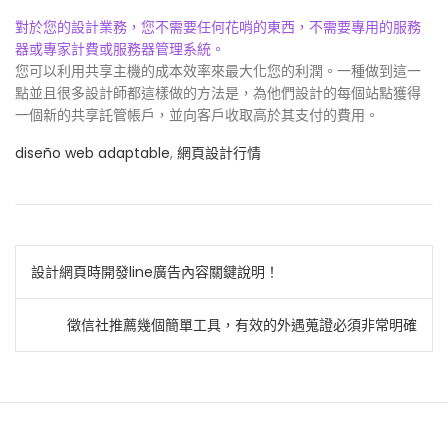
對於您的設計業務，您不需要任何花哨的東西，不需要專用的服務
器或專家計費或服務器管理系統。
您可以利用共享主機的成本效率來最大化您的利潤。一種做到這一
點並且很多設計師都這樣做的方法是，為他們設計的每個站點獲得
一個新的共享託管帳戶，並向客戶收取高於其支付的費用。
diseño web adaptable
,
網頁設計行情
文
設計網頁時開發line廣告內容關鍵說明！
章
徵信社推薦幾個簡單工具，有效的外遇蒐證必須非常明確
導
覽