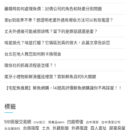
離婚時如何處理負債：討債公司的角色和財產分割問題
查ip到底準不準？想證明老婆外遇有哪些方法可以有效蒐證？
丈夫外遇後可能被原諒嗎？留下的是罪惡感還是愛？
啥是拋光？啥是打蠟？它倆區別真的很大，此篇文章告訴您
台北在地人教您如何刷卡換現金
徵信社的抓姦流程是怎樣？！
尾牙小禮物新鮮漁獲這裡買？買新鮮魚貨的5大關鍵
【宅配魚推薦】鮮魚網購，14間高評價鮮魚網購讓你不再踩雷！！
標籤
591房屋交易網
凹痕修復
cnc加工
保養品oem
台中清潔
台中清潔公司
台南按摩
土水
外籍新娘
外遇蒐證
尋人查址
屏東房屋
台北徵信社