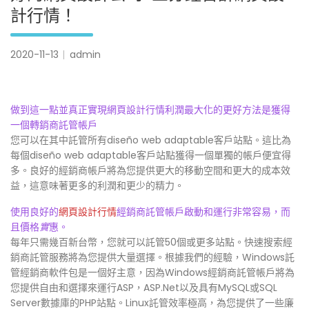
計行情！
2020-11-13
admin
做到這一點並真正實現網頁設計行情利潤最大化的更好方法是獲得
一個轉銷商託管帳戶
您可以在其中託管所有diseño web adaptable客戶站點。這比為
每個diseño web adaptable客戶站點獲得一個單獨的帳戶便宜得
多。良好的經銷商帳戶將為您提供更大的移動空間和更大的成本效
益，這意味著更多的利潤和更少的精力。
使用良好的
網頁設計行情
經銷商託管帳戶啟動和運行非常容易，而
且價格
實
惠。
每年只需幾百新台幣，您就可以託管50個或更多站點。快速搜索經
銷商託管服務將為您提供大量選擇。根據我們的經驗，Windows託
管經銷商軟件包是一個好主意，因為Windows經銷商託管帳戶將為
您提供自由和選擇來運行ASP，ASP.Net以及具有MySQL或SQL
Server數據庫的PHP站點。Linux託管效率極高，為您提供了一些廉