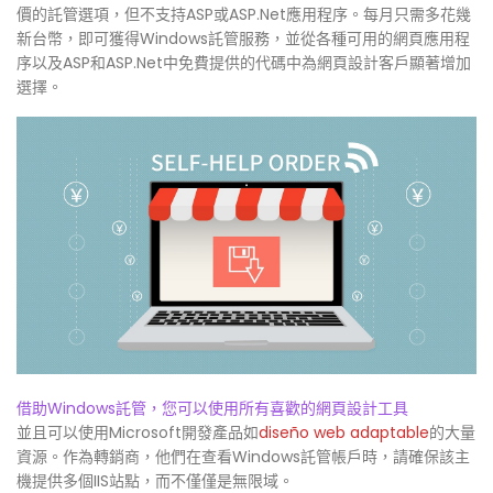
價的託管選項，但不支持ASP或ASP.Net應用程序。每月只需多花幾
新台幣，即可獲得Windows託管服務，並從各種可用的網頁應用程
序以及ASP和ASP.Net中免費提供的代碼中為網頁設計客戶顯著增加
選擇。
借助Windows託管，您可以使用所有喜歡的網頁設計工具
並且可以使用Microsoft開發產品如
diseño web adaptable
的大量
資源。作為轉銷商，他們在查看Windows託管帳戶時，請確保該主
機提供多個IIS站點，而不僅僅是無限域。