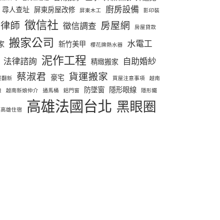
廚房設備
尋人查址
屏東房屋改修
屏東木工
影印裝
徵信社
律師
房屋網
徵信調查
房屋貸款
搬家公司
水電工
家
新竹美甲
櫻花牌熱水器
泥作工程
法律諮詢
自助婚紗
精緻搬家
蔡淑君
貨運搬家
豪宅
屋翻新
買屋注意事項
越南
防墜窗
隱形眼線
娘
越南新娘仲介
通馬桶
鋁門窗
隱形鐵
高雄法國台北
黑眼圈
高雄住宿