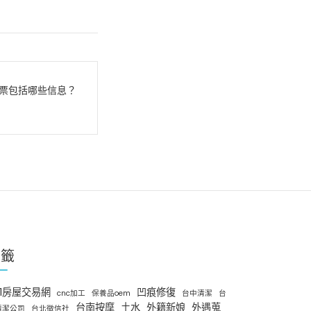
票包括哪些信息？
標籤
91房屋交易網
凹痕修復
cnc加工
保養品oem
台中清潔
台
台南按摩
土水
外籍新娘
外遇蒐
清潔公司
台北徵信社