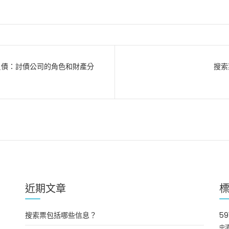
負債：討債公司的角色和財產分
搜索
近期文章
搜索票包括哪些信息？
5
中