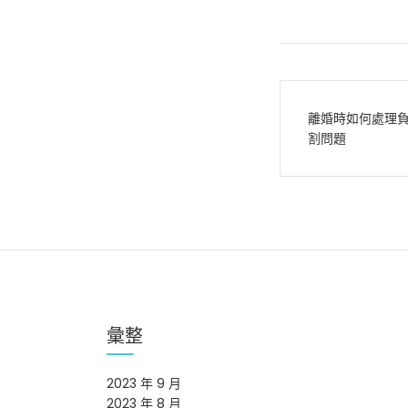
文
離婚時如何處理
章
割問題
導
覽
彙整
2023 年 9 月
2023 年 8 月