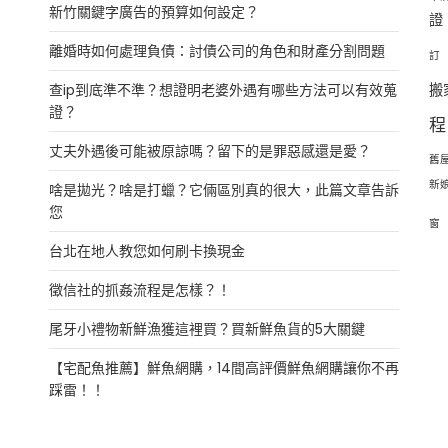
新竹關鍵字廣告的預算如何設定？
證
離婚時如何處理負債：討債公司的角色和財產分割問題
訂
查ip到底準不準？想證明老婆外遇有哪些方法可以有效蒐
搬
證？
程
丈夫外遇後可能被原諒嗎？留下的是罪惡感還是愛？
舊
新
啥是拋光？啥是打蠟？它倆區別真的很大，此篇文章告訴
您
窗
台北在地人教您如何刷卡換現金
徵信社的抓姦流程是怎樣？！
尾牙小禮物新鮮漁獲這裡買？買新鮮魚貨的5大關鍵
【宅配魚推薦】鮮魚網購，14間高評價鮮魚網購讓你不再
踩雷！！