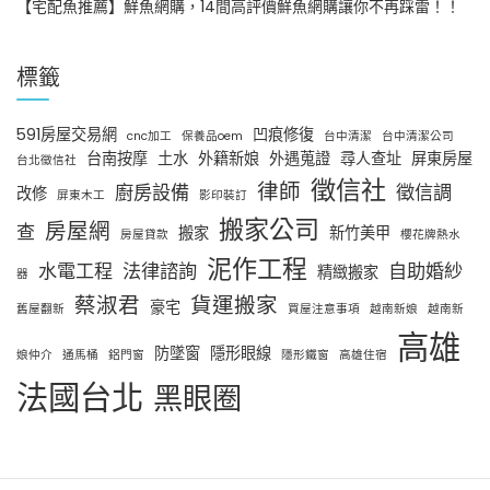
【宅配魚推薦】鮮魚網購，14間高評價鮮魚網購讓你不再踩雷！！
標籤
591房屋交易網
凹痕修復
cnc加工
保養品oem
台中清潔
台中清潔公司
台南按摩
土水
外籍新娘
外遇蒐證
尋人查址
屏東房屋
台北徵信社
徵信社
律師
廚房設備
徵信調
改修
屏東木工
影印裝訂
搬家公司
房屋網
查
搬家
新竹美甲
房屋貸款
櫻花牌熱水
泥作工程
水電工程
法律諮詢
自助婚紗
精緻搬家
器
蔡淑君
貨運搬家
豪宅
舊屋翻新
買屋注意事項
越南新娘
越南新
高雄
防墜窗
隱形眼線
娘仲介
通馬桶
鋁門窗
隱形鐵窗
高雄住宿
法國台北
黑眼圈