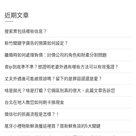
近期文章
搜索票包括哪些信息？
新竹關鍵字廣告的預算如何設定？
離婚時如何處理負債：討債公司的角色和財產分割問題
查ip到底準不準？想證明老婆外遇有哪些方法可以有效蒐證？
丈夫外遇後可能被原諒嗎？留下的是罪惡感還是愛？
啥是拋光？啥是打蠟？它倆區別真的很大，此篇文章告訴您
台北在地人教您如何刷卡換現金
徵信社的抓姦流程是怎樣？！
尾牙小禮物新鮮漁獲這裡買？買新鮮魚貨的5大關鍵