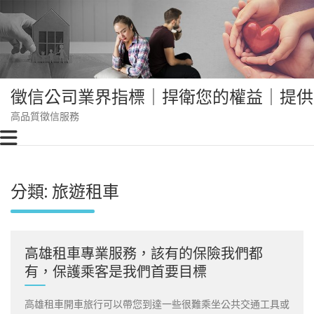
Skip
to
content
徵信公司業界指標｜捍衛您的權益｜提供
高品質徵信服務
分類:
旅遊租車
高雄租車專業服務，該有的保險我們都
有，保護乘客是我們首要目標
高雄租車開車旅行可以帶您到達一些很難乘坐公共交通工具或