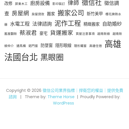
徵信社
律師
廚房設備
徵信調
改修
屏東木工
影印裝訂
搬家公司
房屋網
查
搬家
新竹美甲
房屋貸款
櫻花牌熱水
泥作工程
水電工程
法律諮詢
自助婚紗
精緻搬家
器
蔡淑君
貨運搬家
豪宅
舊屋翻新
買屋注意事項
越南新娘
越南新
高雄
防墜窗
隱形眼線
娘仲介
通馬桶
鋁門窗
隱形鐵窗
高雄住宿
法國台北
黑眼圈
Copyright © 2026
徵信公司業界指標｜捍衛您的權益｜提供免費
諮詢
Theme by:
Theme Horse
Proudly Powered by:
WordPress