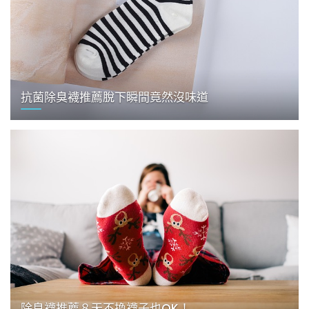
抗菌除臭襪推薦脫下瞬間竟然沒味道
除臭襪推薦８天不換襪子也OK！