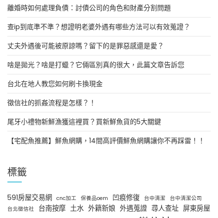
離婚時如何處理負債：討債公司的角色和財產分割問題
查ip到底準不準？想證明老婆外遇有哪些方法可以有效蒐證？
丈夫外遇後可能被原諒嗎？留下的是罪惡感還是愛？
啥是拋光？啥是打蠟？它倆區別真的很大，此篇文章告訴您
台北在地人教您如何刷卡換現金
徵信社的抓姦流程是怎樣？！
尾牙小禮物新鮮漁獲這裡買？買新鮮魚貨的5大關鍵
【宅配魚推薦】鮮魚網購，14間高評價鮮魚網購讓你不再踩雷！！
標籤
591房屋交易網
凹痕修復
cnc加工
保養品oem
台中清潔
台中清潔公司
台南按摩
土水
外籍新娘
外遇蒐證
尋人查址
屏東房屋
台北徵信社