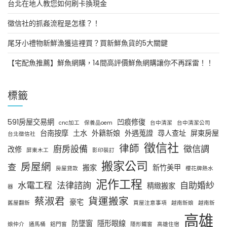
台北在地人教您如何刷卡換現金
徵信社的抓姦流程是怎樣？！
尾牙小禮物新鮮漁獲這裡買？買新鮮魚貨的5大關鍵
【宅配魚推薦】鮮魚網購，14間高評價鮮魚網購讓你不再踩雷！！
標籤
591房屋交易網
凹痕修復
cnc加工
保養品oem
台中清潔
台中清潔公司
台南按摩
土水
外籍新娘
外遇蒐證
尋人查址
屏東房屋
台北徵信社
徵信社
律師
廚房設備
徵信調
改修
屏東木工
影印裝訂
搬家公司
房屋網
查
搬家
新竹美甲
房屋貸款
櫻花牌熱水
泥作工程
水電工程
法律諮詢
自助婚紗
精緻搬家
器
蔡淑君
貨運搬家
豪宅
舊屋翻新
買屋注意事項
越南新娘
越南新
高雄
防墜窗
隱形眼線
娘仲介
通馬桶
鋁門窗
隱形鐵窗
高雄住宿