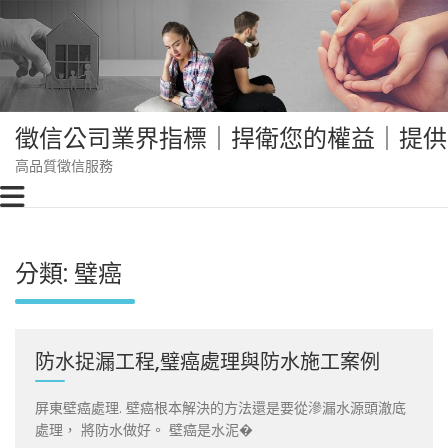
Skip
to
content
徵信公司業界指標｜捍衛您的權益｜提供
高品質徵信服務
分類:
璧癌
防水捉漏工程,璧癌處理與防水施工案例
屏東壁癌處理. 壁癌根本解決的方法還是要從滲漏水源頭澈底
處理， 將防水做好。 壁癌是水泥�