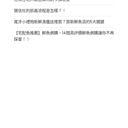
徵信社的抓姦流程是怎樣？！
尾牙小禮物新鮮漁獲這裡買？買新鮮魚貨的5大關鍵
【宅配魚推薦】鮮魚網購，14間高評價鮮魚網購讓你不再
踩雷！！