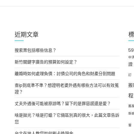
近期文章
搜索票包括哪些信息？
5
中
新竹關鍵字廣告的預算如何設定？
證
離婚時如何處理負債：討債公司的角色和財產分割問題
訂
查ip到底準不準？想證明老婆外遇有哪些方法可以有效蒐
搬
證？
程
丈夫外遇後可能被原諒嗎？留下的是罪惡感還是愛？
舊
新
啥是拋光？啥是打蠟？它倆區別真的很大，此篇文章告訴
您
窗
台北在地人教您如何刷卡換現金