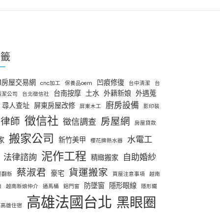
標籤
91房屋交易網
凹痕修復
cnc加工
保養品oem
台中清潔
台
台南按摩
土水
外籍新娘
外遇蒐
清潔公司
台北徵信社
廚房設備
尋人查址
屏東房屋改修
屏東木工
影印裝
徵信社
律師
房屋網
徵信調查
房屋貸款
搬家公司
水電工
家
新竹美甲
櫻花牌熱水器
泥作工程
法律諮詢
自助婚紗
精緻搬家
蔡淑君
貨運搬家
豪宅
屋翻新
買屋注意事項
越南
防墜窗
隱形眼線
娘
越南新娘仲介
通馬桶
鋁門窗
隱形鐵
高雄法國台北
黑眼圈
高雄住宿