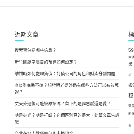
近期文章
搜索票包括哪些信息？
5
中
新竹關鍵字廣告的預算如何設定？
證
離婚時如何處理負債：討債公司的角色和財產分割問題
訂
查ip到底準不準？想證明老婆外遇有哪些方法可以有效蒐
搬
證？
程
丈夫外遇後可能被原諒嗎？留下的是罪惡感還是愛？
舊
新
啥是拋光？啥是打蠟？它倆區別真的很大，此篇文章告訴
您
窗
台北在地人教您如何刷卡換現金