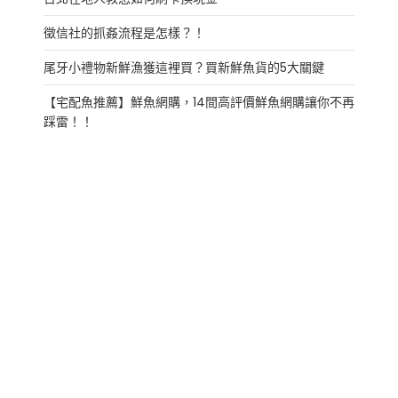
徵信社的抓姦流程是怎樣？！
尾牙小禮物新鮮漁獲這裡買？買新鮮魚貨的5大關鍵
【宅配魚推薦】鮮魚網購，14間高評價鮮魚網購讓你不再
踩雷！！