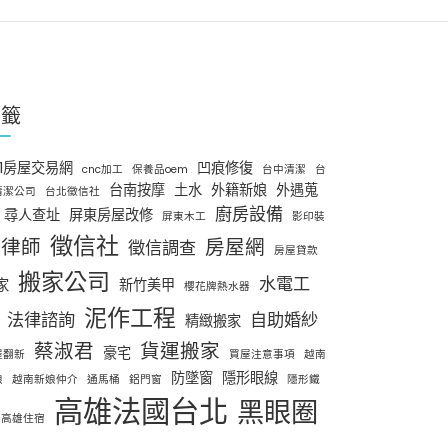
標籤
91房屋交易網
凹痕修復
cnc加工
保養品oem
台中清潔
台
台南按摩
土水
外籍新娘
外遇蒐
清潔公司
台北徵信社
廚房設備
尋人查址
屏東房屋改修
屏東木工
影印裝
徵信社
律師
房屋網
徵信調查
房屋貸款
搬家公司
水電工
家
新竹美甲
櫻花牌熱水器
泥作工程
法律諮詢
自助婚紗
精緻搬家
蔡淑君
貨運搬家
豪宅
屋翻新
買屋注意事項
越南
防墜窗
隱形眼線
娘
越南新娘仲介
通馬桶
鋁門窗
隱形鐵
高雄法國台北
黑眼圈
高雄住宿