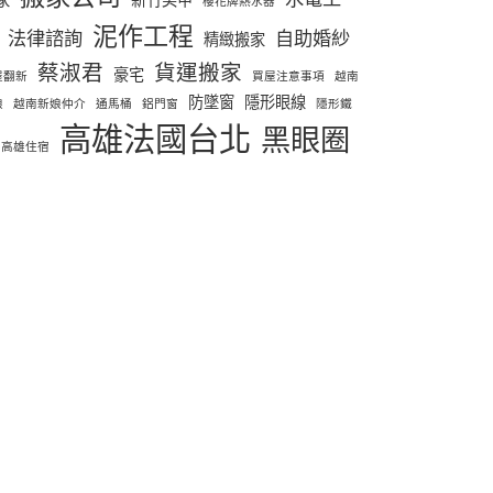
櫻花牌熱水器
泥作工程
法律諮詢
自助婚紗
精緻搬家
蔡淑君
貨運搬家
豪宅
屋翻新
買屋注意事項
越南
防墜窗
隱形眼線
娘
越南新娘仲介
通馬桶
鋁門窗
隱形鐵
高雄法國台北
黑眼圈
高雄住宿