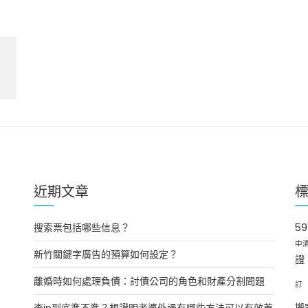
近期文章
搜索票包括哪些信息？
5
中
新竹關鍵字廣告的預算如何設定？
證
離婚時如何處理負債：討債公司的角色和財產分割問題
訂
查ip到底準不準？想證明老婆外遇有哪些方法可以有效蒐
搬