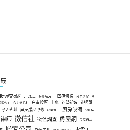
標籤
91房屋交易網
凹痕修復
cnc加工
保養品oem
台中清潔
台
台南按摩
土水
外籍新娘
外遇蒐
清潔公司
台北徵信社
廚房設備
尋人查址
屏東房屋改修
屏東木工
影印裝
徵信社
律師
房屋網
徵信調查
房屋貸款
搬家公司
水電工
家
新竹美甲