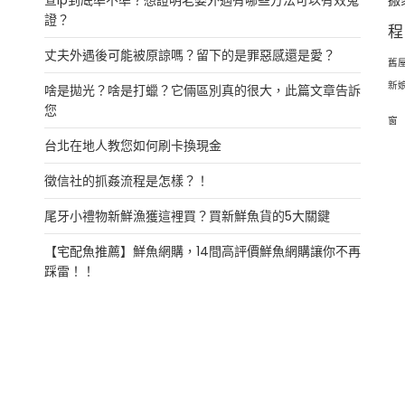
證？
程
丈夫外遇後可能被原諒嗎？留下的是罪惡感還是愛？
舊
新
啥是拋光？啥是打蠟？它倆區別真的很大，此篇文章告訴
您
窗
台北在地人教您如何刷卡換現金
徵信社的抓姦流程是怎樣？！
尾牙小禮物新鮮漁獲這裡買？買新鮮魚貨的5大關鍵
【宅配魚推薦】鮮魚網購，14間高評價鮮魚網購讓你不再
踩雷！！