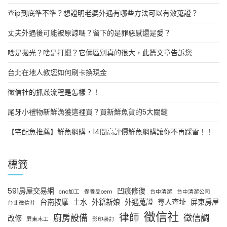
查ip到底準不準？想證明老婆外遇有哪些方法可以有效蒐證？
丈夫外遇後可能被原諒嗎？留下的是罪惡感還是愛？
啥是拋光？啥是打蠟？它倆區別真的很大，此篇文章告訴您
台北在地人教您如何刷卡換現金
徵信社的抓姦流程是怎樣？！
尾牙小禮物新鮮漁獲這裡買？買新鮮魚貨的5大關鍵
【宅配魚推薦】鮮魚網購，14間高評價鮮魚網購讓你不再踩雷！！
標籤
591房屋交易網
凹痕修復
cnc加工
保養品oem
台中清潔
台中清潔公司
台南按摩
土水
外籍新娘
外遇蒐證
尋人查址
屏東房屋
台北徵信社
徵信社
律師
廚房設備
徵信調
改修
屏東木工
影印裝訂