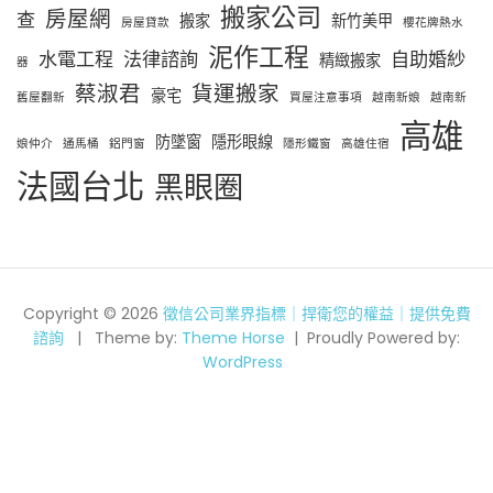
搬家公司
房屋網
查
搬家
新竹美甲
房屋貸款
櫻花牌熱水
泥作工程
水電工程
法律諮詢
自助婚紗
精緻搬家
器
蔡淑君
貨運搬家
豪宅
舊屋翻新
買屋注意事項
越南新娘
越南新
高雄
防墜窗
隱形眼線
娘仲介
通馬桶
鋁門窗
隱形鐵窗
高雄住宿
法國台北
黑眼圈
Copyright © 2026
徵信公司業界指標｜捍衛您的權益｜提供免費
諮詢
Theme by:
Theme Horse
Proudly Powered by:
WordPress