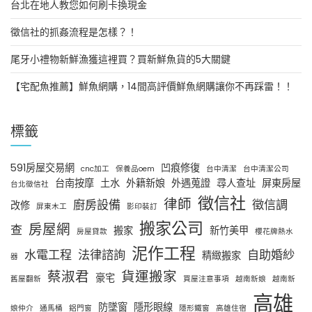
台北在地人教您如何刷卡換現金
徵信社的抓姦流程是怎樣？！
尾牙小禮物新鮮漁獲這裡買？買新鮮魚貨的5大關鍵
【宅配魚推薦】鮮魚網購，14間高評價鮮魚網購讓你不再踩雷！！
標籤
591房屋交易網
凹痕修復
cnc加工
保養品oem
台中清潔
台中清潔公司
台南按摩
土水
外籍新娘
外遇蒐證
尋人查址
屏東房屋
台北徵信社
徵信社
律師
廚房設備
徵信調
改修
屏東木工
影印裝訂
搬家公司
房屋網
查
搬家
新竹美甲
房屋貸款
櫻花牌熱水
泥作工程
水電工程
法律諮詢
自助婚紗
精緻搬家
器
蔡淑君
貨運搬家
豪宅
舊屋翻新
買屋注意事項
越南新娘
越南新
高雄
防墜窗
隱形眼線
娘仲介
通馬桶
鋁門窗
隱形鐵窗
高雄住宿