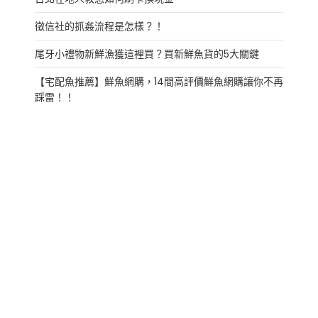
徵信社的抓姦流程是怎樣？！
尾牙小禮物新鮮漁獲這裡買？買新鮮魚貨的5大關鍵
【宅配魚推薦】鮮魚網購，14間高評價鮮魚網購讓你不再
踩雷！！