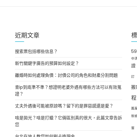
近期文章
搜索票包括哪些信息？
5
中
新竹關鍵字廣告的預算如何設定？
證
離婚時如何處理負債：討債公司的角色和財產分割問題
訂
查ip到底準不準？想證明老婆外遇有哪些方法可以有效蒐
搬
證？
程
丈夫外遇後可能被原諒嗎？留下的是罪惡感還是愛？
舊
新
啥是拋光？啥是打蠟？它倆區別真的很大，此篇文章告訴
您
窗
台北在地人教您如何刷卡換現金