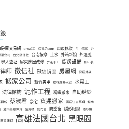
標籤
91房屋交易網
凹痕修復
cnc加工
保養品oem
台中清潔
台
台南按摩
土水
外籍新娘
外遇蒐
清潔公司
台北徵信社
廚房設備
尋人查址
屏東房屋改修
屏東木工
影印裝
徵信社
律師
房屋網
徵信調查
房屋貸款
搬家公司
水電工
家
新竹美甲
櫻花牌熱水器
泥作工程
法律諮詢
自助婚紗
精緻搬家
蔡淑君
貨運搬家
豪宅
屋翻新
買屋注意事項
越南
防墜窗
隱形眼線
娘
越南新娘仲介
通馬桶
鋁門窗
隱形鐵
高雄法國台北
黑眼圈
高雄住宿