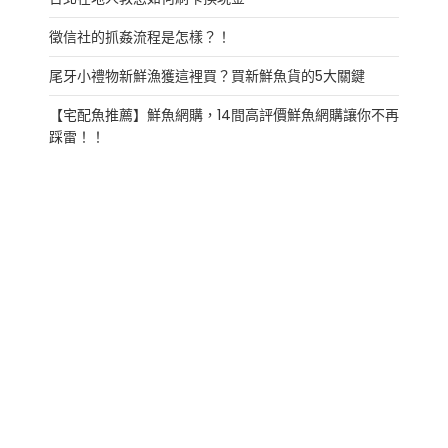
徵信社的抓姦流程是怎樣？！
尾牙小禮物新鮮漁獲這裡買？買新鮮魚貨的5大關鍵
【宅配魚推薦】鮮魚網購，14間高評價鮮魚網購讓你不再
踩雷！！