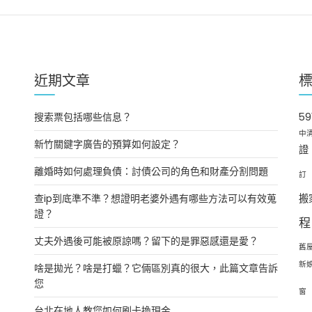
近期文章
搜索票包括哪些信息？
5
中
新竹關鍵字廣告的預算如何設定？
證
離婚時如何處理負債：討債公司的角色和財產分割問題
訂
查ip到底準不準？想證明老婆外遇有哪些方法可以有效蒐
搬
證？
程
丈夫外遇後可能被原諒嗎？留下的是罪惡感還是愛？
舊
新
啥是拋光？啥是打蠟？它倆區別真的很大，此篇文章告訴
您
窗
台北在地人教您如何刷卡換現金