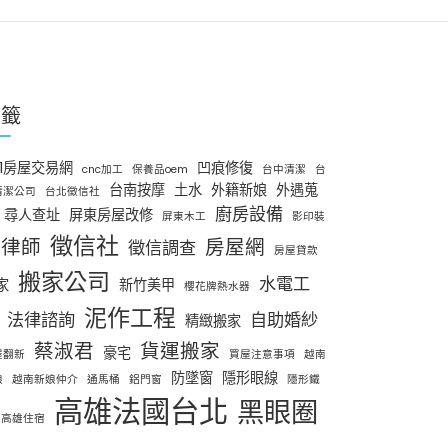
標籤
91房屋交易網
凹痕修復
cnc加工
保養品oem
台中清潔
台
台南按摩
土水
外籍新娘
外遇蒐
清潔公司
台北徵信社
廚房設備
尋人查址
屏東房屋改修
屏東木工
影印裝
徵信社
律師
房屋網
徵信調查
房屋貸款
搬家公司
水電工
家
新竹美甲
櫻花牌熱水器
泥作工程
法律諮詢
自助婚紗
精緻搬家
蔡淑君
貨運搬家
豪宅
屋翻新
買屋注意事項
越南
防墜窗
隱形眼線
娘
越南新娘仲介
通馬桶
鋁門窗
隱形鐵
高雄法國台北
黑眼圈
高雄住宿