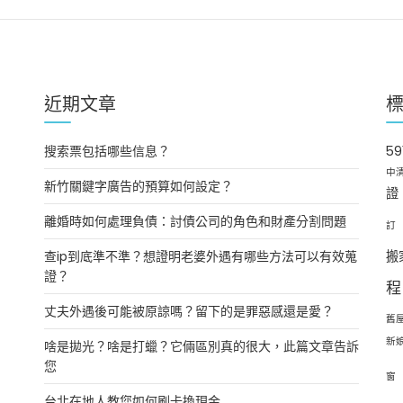
近期文章
搜索票包括哪些信息？
5
中
新竹關鍵字廣告的預算如何設定？
證
離婚時如何處理負債：討債公司的角色和財產分割問題
訂
查ip到底準不準？想證明老婆外遇有哪些方法可以有效蒐
搬
證？
程
丈夫外遇後可能被原諒嗎？留下的是罪惡感還是愛？
舊
新
啥是拋光？啥是打蠟？它倆區別真的很大，此篇文章告訴
您
窗
台北在地人教您如何刷卡換現金