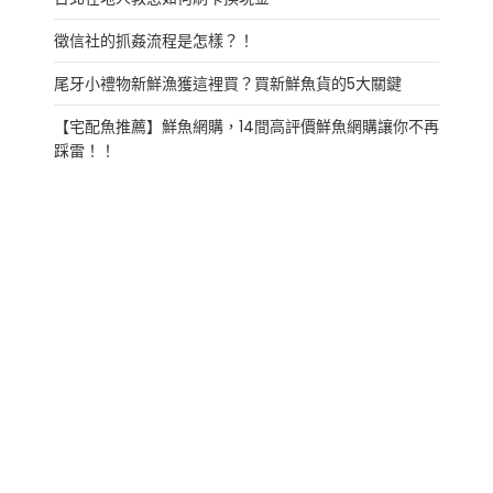
徵信社的抓姦流程是怎樣？！
尾牙小禮物新鮮漁獲這裡買？買新鮮魚貨的5大關鍵
【宅配魚推薦】鮮魚網購，14間高評價鮮魚網購讓你不再
踩雷！！