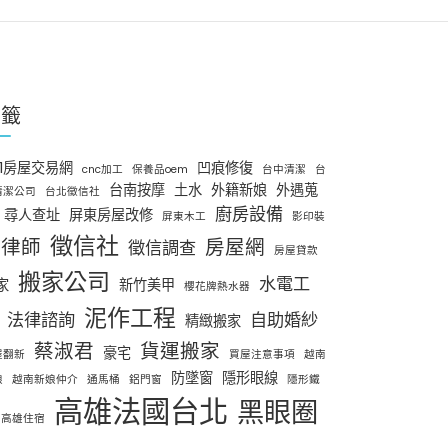
標籤
91房屋交易網
凹痕修復
cnc加工
保養品oem
台中清潔
台
台南按摩
土水
外籍新娘
外遇蒐
清潔公司
台北徵信社
廚房設備
尋人查址
屏東房屋改修
屏東木工
影印裝
徵信社
律師
房屋網
徵信調查
房屋貸款
搬家公司
水電工
家
新竹美甲
櫻花牌熱水器
泥作工程
法律諮詢
自助婚紗
精緻搬家
蔡淑君
貨運搬家
豪宅
屋翻新
買屋注意事項
越南
防墜窗
隱形眼線
娘
越南新娘仲介
通馬桶
鋁門窗
隱形鐵
高雄法國台北
黑眼圈
高雄住宿