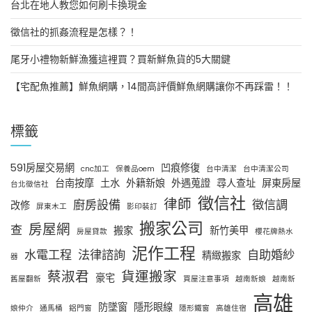
台北在地人教您如何刷卡換現金
徵信社的抓姦流程是怎樣？！
尾牙小禮物新鮮漁獲這裡買？買新鮮魚貨的5大關鍵
【宅配魚推薦】鮮魚網購，14間高評價鮮魚網購讓你不再踩雷！！
標籤
591房屋交易網
凹痕修復
cnc加工
保養品oem
台中清潔
台中清潔公司
台南按摩
土水
外籍新娘
外遇蒐證
尋人查址
屏東房屋
台北徵信社
徵信社
律師
廚房設備
徵信調
改修
屏東木工
影印裝訂
搬家公司
房屋網
查
搬家
新竹美甲
房屋貸款
櫻花牌熱水
泥作工程
水電工程
法律諮詢
自助婚紗
精緻搬家
器
蔡淑君
貨運搬家
豪宅
舊屋翻新
買屋注意事項
越南新娘
越南新
高雄
防墜窗
隱形眼線
娘仲介
通馬桶
鋁門窗
隱形鐵窗
高雄住宿