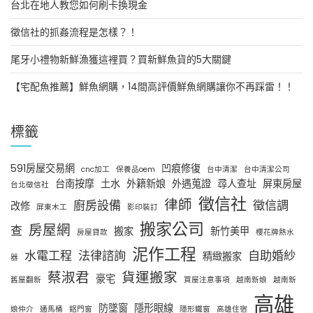
台北在地人教您如何刷卡換現金
徵信社的抓姦流程是怎樣？！
尾牙小禮物新鮮漁獲這裡買？買新鮮魚貨的5大關鍵
【宅配魚推薦】鮮魚網購，14間高評價鮮魚網購讓你不再踩雷！！
標籤
591房屋交易網
凹痕修復
cnc加工
保養品oem
台中清潔
台中清潔公司
台南按摩
土水
外籍新娘
外遇蒐證
尋人查址
屏東房屋
台北徵信社
徵信社
律師
廚房設備
徵信調
改修
屏東木工
影印裝訂
搬家公司
房屋網
查
搬家
新竹美甲
房屋貸款
櫻花牌熱水
泥作工程
水電工程
法律諮詢
自助婚紗
精緻搬家
器
蔡淑君
貨運搬家
豪宅
舊屋翻新
買屋注意事項
越南新娘
越南新
高雄
防墜窗
隱形眼線
娘仲介
通馬桶
鋁門窗
隱形鐵窗
高雄住宿