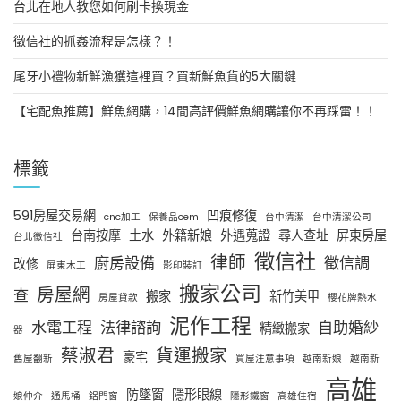
台北在地人教您如何刷卡換現金
徵信社的抓姦流程是怎樣？！
尾牙小禮物新鮮漁獲這裡買？買新鮮魚貨的5大關鍵
【宅配魚推薦】鮮魚網購，14間高評價鮮魚網購讓你不再踩雷！！
標籤
591房屋交易網
凹痕修復
cnc加工
保養品oem
台中清潔
台中清潔公司
台南按摩
土水
外籍新娘
外遇蒐證
尋人查址
屏東房屋
台北徵信社
徵信社
律師
廚房設備
徵信調
改修
屏東木工
影印裝訂
搬家公司
房屋網
查
搬家
新竹美甲
房屋貸款
櫻花牌熱水
泥作工程
水電工程
法律諮詢
自助婚紗
精緻搬家
器
蔡淑君
貨運搬家
豪宅
舊屋翻新
買屋注意事項
越南新娘
越南新
高雄
防墜窗
隱形眼線
娘仲介
通馬桶
鋁門窗
隱形鐵窗
高雄住宿