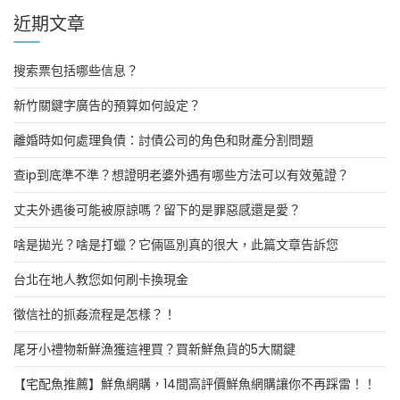
近期文章
搜索票包括哪些信息？
新竹關鍵字廣告的預算如何設定？
離婚時如何處理負債：討債公司的角色和財產分割問題
查ip到底準不準？想證明老婆外遇有哪些方法可以有效蒐證？
丈夫外遇後可能被原諒嗎？留下的是罪惡感還是愛？
啥是拋光？啥是打蠟？它倆區別真的很大，此篇文章告訴您
台北在地人教您如何刷卡換現金
徵信社的抓姦流程是怎樣？！
尾牙小禮物新鮮漁獲這裡買？買新鮮魚貨的5大關鍵
【宅配魚推薦】鮮魚網購，14間高評價鮮魚網購讓你不再踩雷！！