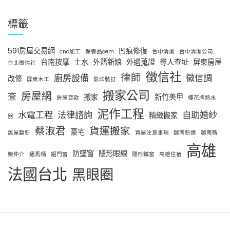
標籤
591房屋交易網
凹痕修復
cnc加工
保養品oem
台中清潔
台中清潔公司
台南按摩
土水
外籍新娘
外遇蒐證
尋人查址
屏東房屋
台北徵信社
徵信社
律師
廚房設備
徵信調
改修
屏東木工
影印裝訂
搬家公司
房屋網
查
搬家
新竹美甲
房屋貸款
櫻花牌熱水
泥作工程
水電工程
法律諮詢
自助婚紗
精緻搬家
器
蔡淑君
貨運搬家
豪宅
舊屋翻新
買屋注意事項
越南新娘
越南新
高雄
防墜窗
隱形眼線
娘仲介
通馬桶
鋁門窗
隱形鐵窗
高雄住宿
法國台北
黑眼圈