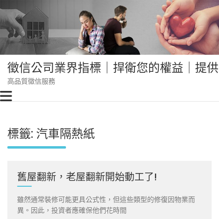
Skip
to
content
徵信公司業界指標｜捍衛您的權益｜提供
高品質徵信服務
標籤:
汽車隔熱紙
舊屋翻新，老屋翻新開始動工了!
雖然通常裝修可能更具公式性，但這些類型的修復因物業而
異。因此，投資者應確保他們花時間