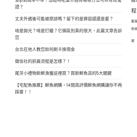
證？
程
丈夫外遇後可能被原諒嗎？留下的是罪惡感還是愛？
舊
新
啥是拋光？啥是打蠟？它倆區別真的很大，此篇文章告訴
您
窗
台北在地人教您如何刷卡換現金
徵信社的抓姦流程是怎樣？！
尾牙小禮物新鮮漁獲這裡買？買新鮮魚貨的5大關鍵
【宅配魚推薦】鮮魚網購，14間高評價鮮魚網購讓你不再
踩雷！！