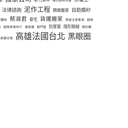
櫻花牌熱水器
泥作工程
法律諮詢
自助婚紗
精緻搬家
蔡淑君
貨運搬家
豪宅
屋翻新
買屋注意事項
越南
防墜窗
隱形眼線
娘
越南新娘仲介
通馬桶
鋁門窗
隱形鐵
高雄法國台北
黑眼圈
高雄住宿