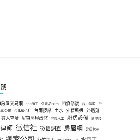
標籤
91房屋交易網
凹痕修復
cnc加工
保養品oem
台中清潔
台
台南按摩
土水
外籍新娘
外遇蒐
清潔公司
台北徵信社
廚房設備
尋人查址
屏東房屋改修
屏東木工
影印裝
徵信社
律師
房屋網
徵信調查
房屋貸款
搬家公司
水電工
家
新竹美甲