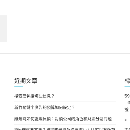
近期文章
搜索票包括哪些信息？
5
中
新竹關鍵字廣告的預算如何設定？
證
離婚時如何處理負債：討債公司的角色和財產分割問題
訂
查ip到底準不準？想證明老婆外遇有哪些方法可以有效蒐
搬