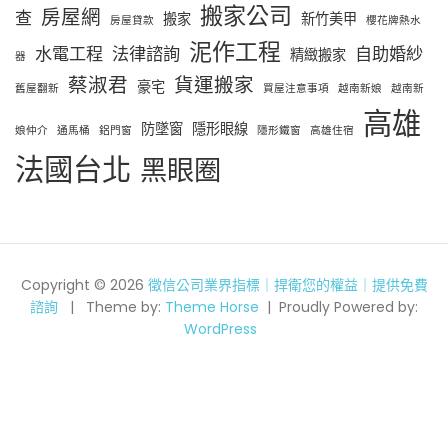
搬家公司
房屋網
查
搬家
新竹美甲
房屋貸款
櫻花牌熱水
泥作工程
水電工程
法律諮詢
自助婚紗
精緻搬家
器
蔡淑君
貨運搬家
豪宅
舊屋翻新
買屋注意事項
越南新娘
越南新
高雄
防墜窗
隱形眼線
娘仲介
通馬桶
鋁門窗
隱形鐵窗
高雄住宿
法國台北
黑眼圈
Copyright © 2026
徵信公司業界指標｜捍衛您的權益｜提供免費
諮詢
Theme by:
Theme Horse
Proudly Powered by:
WordPress