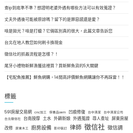
查ip到底準不準？想證明老婆外遇有哪些方法可以有效蒐證？
丈夫外遇後可能被原諒嗎？留下的是罪惡感還是愛？
啥是拋光？啥是打蠟？它倆區別真的很大，此篇文章告訴您
台北在地人教您如何刷卡換現金
徵信社的抓姦流程是怎樣？！
尾牙小禮物新鮮漁獲這裡買？買新鮮魚貨的5大關鍵
【宅配魚推薦】鮮魚網購，14間高評價鮮魚網購讓你不再踩雷！！
標籤
591房屋交易網
凹痕修復
cnc加工
保養品oem
台中清潔
台中清潔公司
台南按摩
土水
外籍新娘
外遇蒐證
尋人查址
屏東房屋
台北徵信社
徵信社
律師
廚房設備
徵信調
改修
屏東木工
影印裝訂