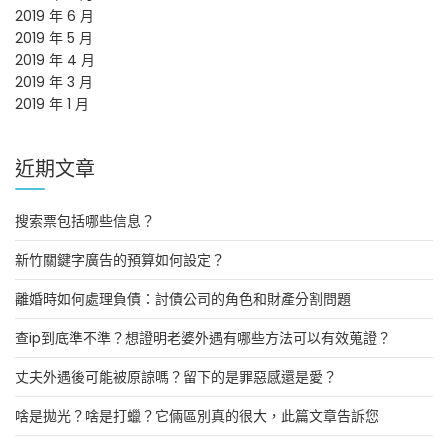
2019 年 6 月
2019 年 5 月
2019 年 4 月
2019 年 3 月
2019 年 1 月
近期文章
搜索票包括哪些信息？
新竹關鍵字廣告的預算如何設定？
離婚時如何處理負債：討債公司的角色和財產分割問題
查ip到底準不準？想證明老婆外遇有哪些方法可以有效蒐證？
丈夫外遇後可能被原諒嗎？留下的是罪惡感還是愛？
啥是拋光？啥是打蠟？它倆區別真的很大，此篇文章告訴您