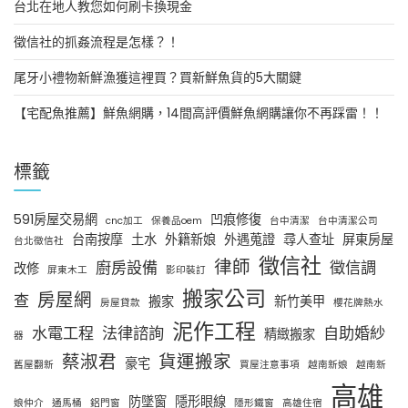
台北在地人教您如何刷卡換現金
徵信社的抓姦流程是怎樣？！
尾牙小禮物新鮮漁獲這裡買？買新鮮魚貨的5大關鍵
【宅配魚推薦】鮮魚網購，14間高評價鮮魚網購讓你不再踩雷！！
標籤
591房屋交易網
凹痕修復
cnc加工
保養品oem
台中清潔
台中清潔公司
台南按摩
土水
外籍新娘
外遇蒐證
尋人查址
屏東房屋
台北徵信社
徵信社
律師
廚房設備
徵信調
改修
屏東木工
影印裝訂
搬家公司
房屋網
查
搬家
新竹美甲
房屋貸款
櫻花牌熱水
泥作工程
水電工程
法律諮詢
自助婚紗
精緻搬家
器
蔡淑君
貨運搬家
豪宅
舊屋翻新
買屋注意事項
越南新娘
越南新
高雄
防墜窗
隱形眼線
娘仲介
通馬桶
鋁門窗
隱形鐵窗
高雄住宿