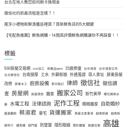
台北在地人教您如何刷卡換現金
徵信社的抓姦流程是怎樣？！
尾牙小禮物新鮮漁獲這裡買？買新鮮魚貨的5大關鍵
【宅配魚推薦】鮮魚網購，14間高評價鮮魚網購讓你不再踩雷！！
標籤
591房屋交易網
凹痕修復
cnc加工
保養品oem
台中清潔
台中清潔公司
台南按摩
土水
外籍新娘
外遇蒐證
尋人查址
屏東房屋
台北徵信社
徵信社
律師
廚房設備
徵信調
改修
屏東木工
影印裝訂
搬家公司
房屋網
查
搬家
新竹美甲
房屋貸款
櫻花牌熱水
泥作工程
水電工程
法律諮詢
自助婚紗
精緻搬家
器
蔡淑君
貨運搬家
豪宅
舊屋翻新
買屋注意事項
越南新娘
越南新
高雄
防墜窗
隱形眼線
娘仲介
通馬桶
鋁門窗
隱形鐵窗
高雄住宿