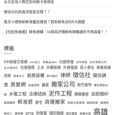
台北在地人教您如何刷卡換現金
徵信社的抓姦流程是怎樣？！
尾牙小禮物新鮮漁獲這裡買？買新鮮魚貨的5大關鍵
【宅配魚推薦】鮮魚網購，14間高評價鮮魚網購讓你不再踩雷！！
標籤
591房屋交易網
凹痕修復
cnc加工
保養品oem
台中清潔
台中清潔公司
台南按摩
土水
外籍新娘
外遇蒐證
尋人查址
屏東房屋
台北徵信社
徵信社
律師
廚房設備
徵信調
改修
屏東木工
影印裝訂
搬家公司
房屋網
查
搬家
新竹美甲
房屋貸款
櫻花牌熱水
泥作工程
水電工程
法律諮詢
自助婚紗
精緻搬家
器
蔡淑君
貨運搬家
豪宅
舊屋翻新
買屋注意事項
越南新娘
越南新
高雄
防墜窗
隱形眼線
娘仲介
通馬桶
鋁門窗
隱形鐵窗
高雄住宿