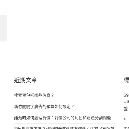
近期文章
搜索票包括哪些信息？
5
中
新竹關鍵字廣告的預算如何設定？
證
離婚時如何處理負債：討債公司的角色和財產分割問題
訂
查ip到底準不準？想證明老婆外遇有哪些方法可以有效蒐
搬