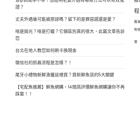
證？
程
丈夫外遇後可能被原諒嗎？留下的是罪惡感還是愛？
舊
新
啥是拋光？啥是打蠟？它倆區別真的很大，此篇文章告訴
您
窗
台北在地人教您如何刷卡換現金
徵信社的抓姦流程是怎樣？！
尾牙小禮物新鮮漁獲這裡買？買新鮮魚貨的5大關鍵
【宅配魚推薦】鮮魚網購，14間高評價鮮魚網購讓你不再
踩雷！！