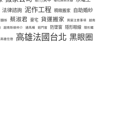
櫻花牌熱水器
泥作工程
法律諮詢
自助婚紗
精緻搬家
蔡淑君
貨運搬家
豪宅
屋翻新
買屋注意事項
越南
防墜窗
隱形眼線
娘
越南新娘仲介
通馬桶
鋁門窗
隱形鐵
高雄法國台北
黑眼圈
高雄住宿