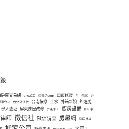
標籤
91房屋交易網
凹痕修復
cnc加工
保養品oem
台中清潔
台
台南按摩
土水
外籍新娘
外遇蒐
清潔公司
台北徵信社
廚房設備
尋人查址
屏東房屋改修
屏東木工
影印裝
徵信社
律師
房屋網
徵信調查
房屋貸款
搬家公司
水電工
家
新竹美甲