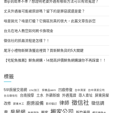
查ip到底準不準？想證明老婆外遇有哪些方法可以有效蒐證？
丈夫外遇後可能被原諒嗎？留下的是罪惡感還是愛？
啥是拋光？啥是打蠟？它倆區別真的很大，此篇文章告訴您
台北在地人教您如何刷卡換現金
徵信社的抓姦流程是怎樣？！
尾牙小禮物新鮮漁獲這裡買？買新鮮魚貨的5大關鍵
【宅配魚推薦】鮮魚網購，14間高評價鮮魚網購讓你不再踩雷！！
標籤
591房屋交易網
凹痕修復
cnc加工
保養品oem
台中清潔
台中清潔公司
台南按摩
土水
外籍新娘
外遇蒐證
尋人查址
屏東房屋
台北徵信社
徵信社
律師
廚房設備
徵信調
改修
屏東木工
影印裝訂
搬家公司
房屋網
查
搬家
新竹美甲
房屋貸款
櫻花牌熱水