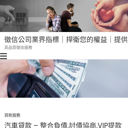
Skip
to
content
徵信公司業界指標｜捍衛您的權益｜提供
高品質徵信服務
貸款服務
汽車貸款 – 整合負債,討債協商,VIP提款