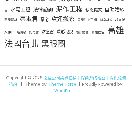
泥作工程
水電工程
法律諮詢
自助婚紗
精緻搬家
器
蔡淑君
貨運搬家
豪宅
舊屋翻新
買屋注意事項
越南新娘
越南新
高雄
防墜窗
隱形眼線
娘仲介
通馬桶
鋁門窗
隱形鐵窗
高雄住宿
法國台北
黑眼圈
Copyright © 2026
徵信公司業界指標｜捍衛您的權益｜提供免費
諮詢
Theme by:
Theme Horse
Proudly Powered by:
WordPress