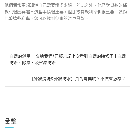
他們通常更想知道自己需要還多少錢，除此之外，他們對貸款的條
款也很感興趣。這些事情很重要，但比較貸款利率也很重要。通過
比較這些利率，您可以找到便宜的汽車貸款。
文
白蟻的剋星 – 交給我們/已經忘記上次看到白蟻的時候了 | 白蟻
防治、除蟲、及害蟲防治
章
導
【外牆清洗&外牆防水】真的需要嗎？不做會怎樣？
覽
彙整