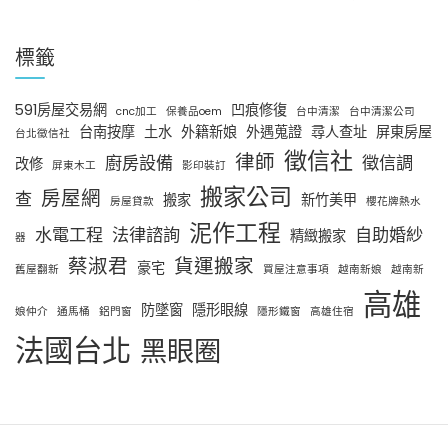
標籤
591房屋交易網
凹痕修復
cnc加工
保養品oem
台中清潔
台中清潔公司
台南按摩
土水
外籍新娘
外遇蒐證
尋人查址
屏東房屋
台北徵信社
徵信社
律師
廚房設備
徵信調
改修
屏東木工
影印裝訂
搬家公司
房屋網
查
搬家
新竹美甲
房屋貸款
櫻花牌熱水
泥作工程
水電工程
法律諮詢
自助婚紗
精緻搬家
器
蔡淑君
貨運搬家
豪宅
舊屋翻新
買屋注意事項
越南新娘
越南新
高雄
防墜窗
隱形眼線
娘仲介
通馬桶
鋁門窗
隱形鐵窗
高雄住宿
法國台北
黑眼圈