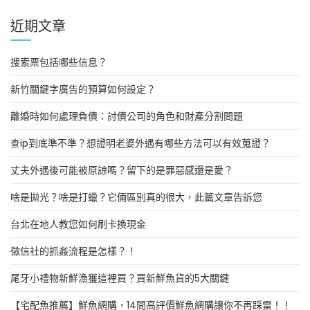
近期文章
搜索票包括哪些信息？
新竹關鍵字廣告的預算如何設定？
離婚時如何處理負債：討債公司的角色和財產分割問題
查ip到底準不準？想證明老婆外遇有哪些方法可以有效蒐證？
丈夫外遇後可能被原諒嗎？留下的是罪惡感還是愛？
啥是拋光？啥是打蠟？它倆區別真的很大，此篇文章告訴您
台北在地人教您如何刷卡換現金
徵信社的抓姦流程是怎樣？！
尾牙小禮物新鮮漁獲這裡買？買新鮮魚貨的5大關鍵
【宅配魚推薦】鮮魚網購，14間高評價鮮魚網購讓你不再踩雷！！