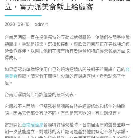
立，實力派美食獻上給顧客
2020-09-10
admin
台南居酒屋一直在提供獨特的互動式就餐體驗，使他們在競爭中脫
穎而出，重點是娛樂，選擇和控制。餐飲公司目前正在尋找特許經
營合作夥伴，以幫助他們在擁有所有者經營和特許經營餐廳方面取
得成功。
如果您認為準備好使用自己的燒烤連鎖店開設鉗子並開設自己的
台
南美食
餐廳，請查看下面這些火熱的連鎖店喜悅，看看點燃了什
麼。
台南活躍燒烤店特許經營的最新列表。
它應該不言而喻，但請務必閱讀所有特許經營條款和條件的縮略
語，因為它們都會有所不同，有些是您喜歡的，有些則沒有。
當您開設
台南居酒屋
餐廳特許經營權時，台南居酒屋的聲譽並非一
朝一夕就能建立，對燒烤的客戶認可是基於他們堅定不移的承諾，