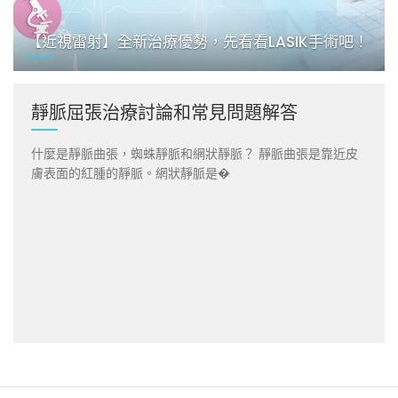
【近視雷射】全新治療優勢，先看看LASIK手術吧！
靜脈屈張治療討論和常見問題解答
什麼是靜脈曲張，蜘蛛靜脈和網狀靜脈？ 靜脈曲張是靠近皮
膚表面的紅腫的靜脈。網狀靜脈是�