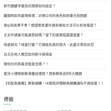
新竹關鍵字廣告的預算如何設定？
離婚時如何處理負債：討債公司的角色和財產分割問題
查ip到底準不準？想證明老婆外遇有哪些方法可以有效蒐證？
丈夫外遇後可能被原諒嗎？留下的是罪惡感還是愛？
啥是拋光？啥是打蠟？它倆區別真的很大，此篇文章告訴您
台北在地人教您如何刷卡換現金
徵信社的抓姦流程是怎樣？！
尾牙小禮物新鮮漁獲這裡買？買新鮮魚貨的5大關鍵
【宅配魚推薦】鮮魚網購，14間高評價鮮魚網購讓你不再踩雷！！
標籤