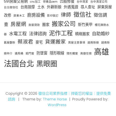
591房屋交易網
凹痕修復
cnc加工
保養品oem
台中清潔
台中清潔公司
台南按摩
土水
外籍新娘
外遇蒐證
尋人查址
屏東房屋
台北徵信社
徵信社
律師
廚房設備
徵信調
改修
屏東木工
影印裝訂
搬家公司
房屋網
查
搬家
新竹美甲
房屋貸款
櫻花牌熱水
泥作工程
水電工程
法律諮詢
自助婚紗
精緻搬家
器
蔡淑君
貨運搬家
豪宅
舊屋翻新
買屋注意事項
越南新娘
越南新
高雄
防墜窗
隱形眼線
娘仲介
通馬桶
鋁門窗
隱形鐵窗
高雄住宿
法國台北
黑眼圈
Copyright © 2026
徵信公司業界指標｜捍衛您的權益｜提供免費
諮詢
Theme by:
Theme Horse
Proudly Powered by:
WordPress